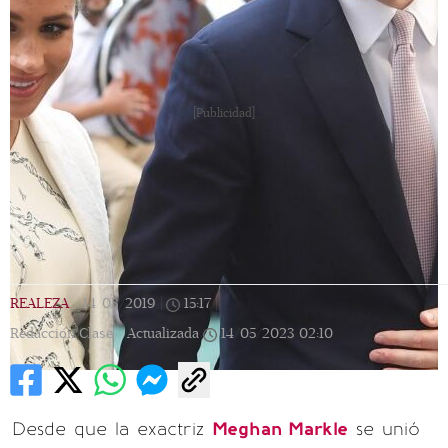
[Publicidad]
REALEZA
|
14/03/2019
|
15:17
|
Redacción Clase |
Actualizada
14/05/2023
02:10
Desde que la exactriz
Meghan Markle
se unió