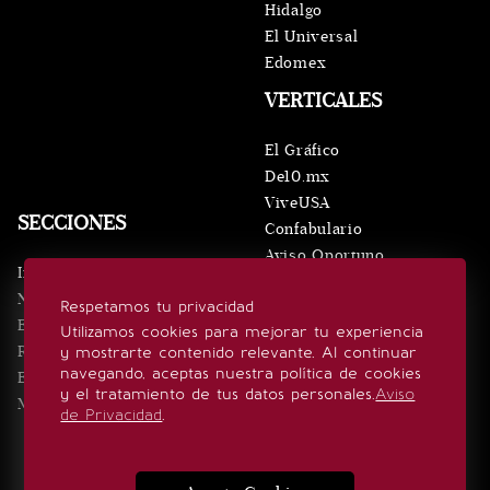
Hidalgo
El Universal
Edomex
VERTICALES
El Gráfico
De10.mx
ViveUSA
SECCIONES
Confabulario
Aviso Oportuno
Inicio
Obituarios
Noticias
Respetamos tu privacidad
Consultas
Eventos
Utilizamos cookies para mejorar tu experiencia
Realeza
y mostrarte contenido relevante. Al continuar
SÍGUENOS
navegando, aceptas nuestra política de cookies
Estilo de vida
y el tratamiento de tus datos personales.
Aviso
Minuto x Minuto
de Privacidad
.