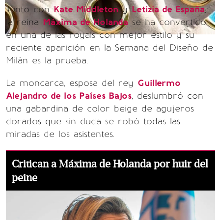
Junto con
Kate Middleton
y
Letizia de España
,
la reina
Máxima de Holanda
se ha convertido
en una de las royals con mejor estilo y su
reciente aparición en la Semana del Diseño de
Milán es la prueba.
La moncarca, esposa del rey
Guillermo
Alejandro de los Países Bajos
, deslumbró con
una gabardina de color beige de agujeros
dorados que sin duda se robó todas las
miradas de los asistentes.
Critican a Máxima de Holanda por huir del
peine