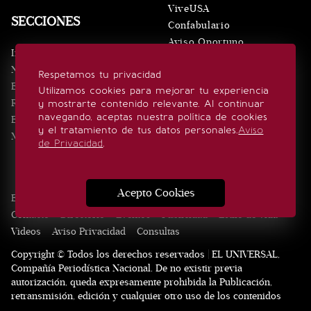
ViveUSA
SECCIONES
Confabulario
Aviso Oportuno
Inicio
Obituarios
Noticias
Respetamos tu privacidad
Consultas
Eventos
Utilizamos cookies para mejorar tu experiencia
Realeza
y mostrarte contenido relevante. Al continuar
SÍGUENOS
navegando, aceptas nuestra política de cookies
Estilo de vida
y el tratamiento de tus datos personales.
Aviso
Minuto x Minuto
de Privacidad
.
Acepto Cookies
Edición Impresa
Noticias
Quiénes somos
Realeza
Contacto
Directorio
Eventos
Publicidad
Estilo de vida
Videos
Aviso Privacidad
Consultas
Copyright © Todos los derechos reservados | EL UNIVERSAL,
Compañía Periodística Nacional. De no existir previa
autorización, queda expresamente prohibida la Publicación,
retransmisión, edición y cualquier otro uso de los contenidos