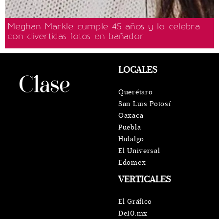
Meghan Markle cumple 45 años y lo celebra
con divertidas fotos en bañador
LOCALES
Querétaro
San Luis Potosí
Oaxaca
Puebla
Hidalgo
El Universal
Edomex
VERTICALES
El Gráfico
De10.mx