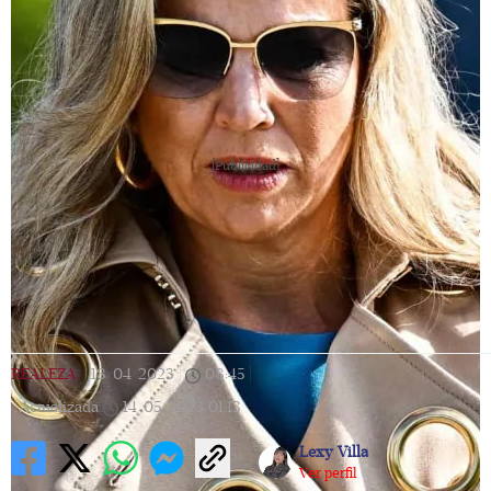
[Publicidad]
REALEZA
|
18/04/2023
|
08:45
|
Actualizada
14/05/2023
01:13
Lexy Villa
Ver perfil