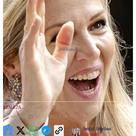
[Publicidad]
REALEZA
|
23/05/2023
|
17:16
|
Actualizada
23/05/2023
17:16
Jatziri Sánchez
Ver perfil