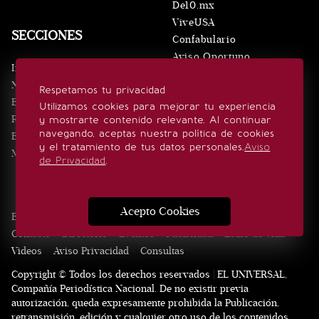
De10.mx
ViveUSA
SECCIONES
Confabulario
Aviso Oportuno
Inicio
Obituarios
Noticias
Respetamos tu privacidad
Consultas
Eventos
Utilizamos cookies para mejorar tu experiencia
Realeza
y mostrarte contenido relevante. Al continuar
SÍGUENOS
navegando, aceptas nuestra política de cookies
Estilo de vida
y el tratamiento de tus datos personales.
Aviso
Minuto x Minuto
de Privacidad
.
Acepto Cookies
Edición Impresa
Noticias
Quiénes somos
Realeza
Contacto
Directorio
Eventos
Publicidad
Estilo de vida
Videos
Aviso Privacidad
Consultas
Copyright © Todos los derechos reservados | EL UNIVERSAL,
Compañía Periodística Nacional. De no existir previa
autorización, queda expresamente prohibida la Publicación,
retransmisión, edición y cualquier otro uso de los contenidos