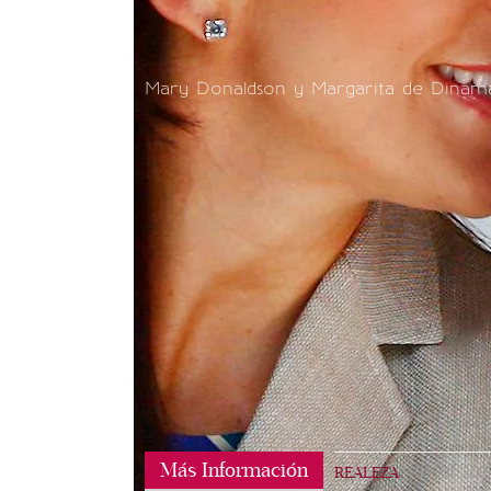
Mary Donaldson y Margarita de Dinam
Más Información
REALEZA
|
03/01/202