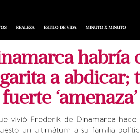
TOS
REALEZA
ESTILO DE VIDA
MINUTO X MINUTO
namarca habría or
garita a abdicar; 
fuerte ‘amenaza’
ue vivió Frederik de Dinamarca hace
uesto un ultimátum a su familia polític