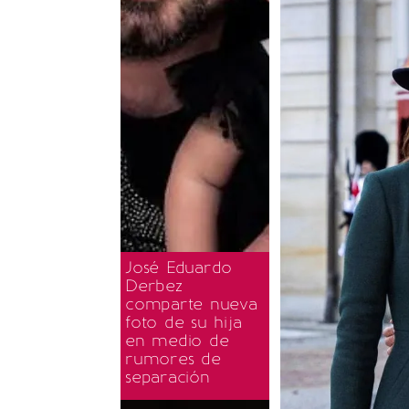
José Eduardo
Derbez
comparte nueva
foto de su hija
en medio de
rumores de
separación