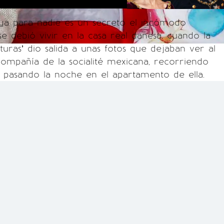
, ya para nadie es un secreto el incómodo
debió vivir en la casa real danesa, cuando la
turas’ dio salida a unas fotos que dejaban ver al
ompañía de la socialité mexicana, recorriendo
 pasando la noche en el apartamento de ella.