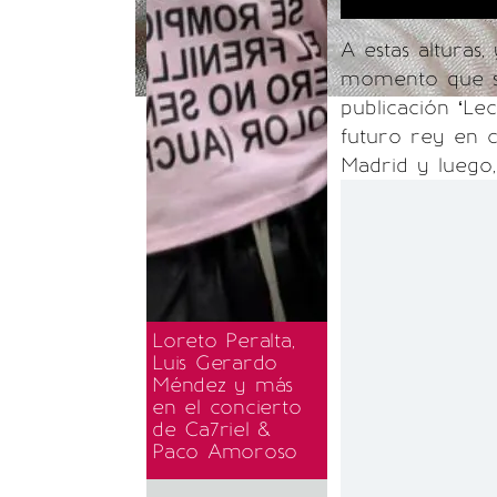
A estas alturas
momento que se 
publicación ‘Lec
futuro rey en c
Madrid y luego,
Loreto Peralta,
Luis Gerardo
Méndez y más
en el concierto
de Ca7riel &
Paco Amoroso