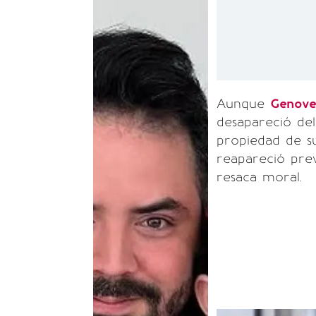
Aunque
Genov
desapareció de
propiedad de su
reapareció prev
resaca moral.