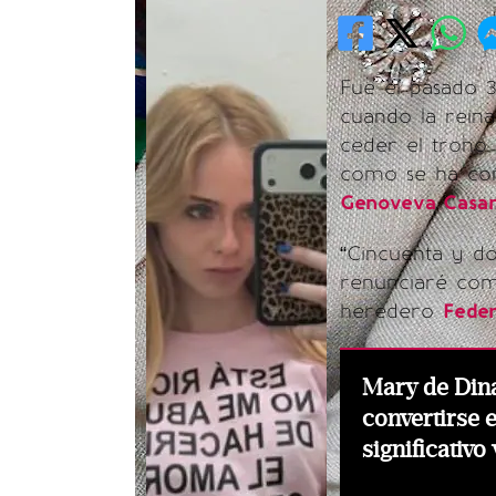
Fue el pasado 
cuando la reina
ceder el trono 
como se ha con
Genoveva Casa
“Cincuenta y d
renunciaré como
heredero
Feder
Mary de Din
convertirse 
significativo