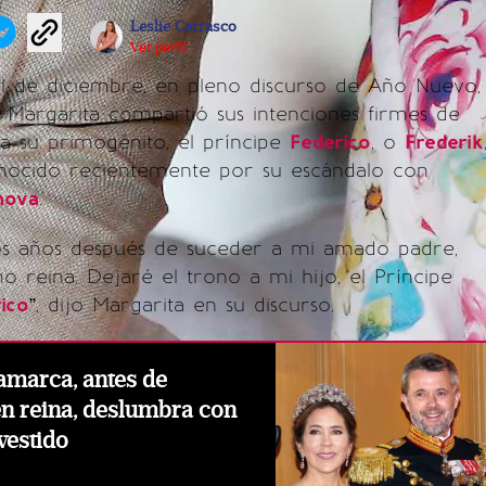
Leslie Carrasco
Ver perfil
31 de diciembre, en pleno discurso de Año Nuevo,
 Margarita compartió sus intenciones firmes de
a su primogénito, el príncipe
Federico
, o
Frederik
ocido recientemente por su escándalo con
nova
.
os años después de suceder a mi amado padre,
 reina. Dejaré el trono a mi hijo, el Príncipe
ico
”, dijo Margarita en su discurso.
amarca, antes de
en reina, deslumbra con
 vestido