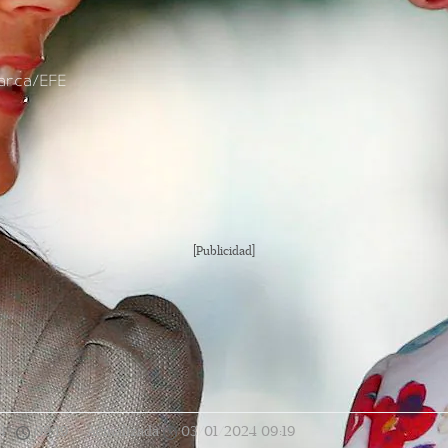
arca/EFE
[Publicidad]
4
|
09:19
|
Actualizada
03/01/2024
09:19