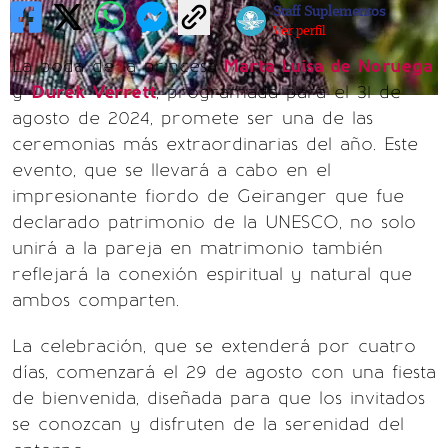
Staff Suplementos
Ver perfil
La boda de la princesa
Marta Luisa de Noruega
y
Durek Verrett
, programada para el 31 de
agosto de 2024, promete ser una de las
ceremonias más extraordinarias del año. Este
evento, que se llevará a cabo en el
impresionante fiordo de Geiranger que fue
declarado patrimonio de la UNESCO, no solo
unirá a la pareja en matrimonio también
reflejará la conexión espiritual y natural que
ambos comparten.
La celebración, que se extenderá por cuatro
días, comenzará el 29 de agosto con una fiesta
de bienvenida, diseñada para que los invitados
se conozcan y disfruten de la serenidad del