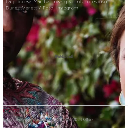
La princesa Martha Luisa y su futuro esposo
Durek Verett / Foto: Instagram
[Publicidad]
REALEZA
|
17/08/2024
|
09:57
|
Karen Armenta |
Actualizada
17/08/2024
09:57