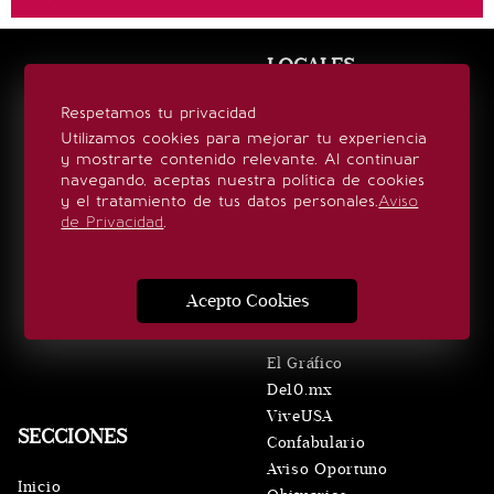
LOCALES
Respetamos tu privacidad
Querétaro
Utilizamos cookies para mejorar tu experiencia
San Luis Potosí
y mostrarte contenido relevante. Al continuar
Oaxaca
navegando, aceptas nuestra política de cookies
Puebla
y el tratamiento de tus datos personales.
Aviso
de Privacidad
.
Hidalgo
El Universal
Edomex
Acepto Cookies
VERTICALES
El Gráfico
De10.mx
ViveUSA
SECCIONES
Confabulario
Aviso Oportuno
Inicio