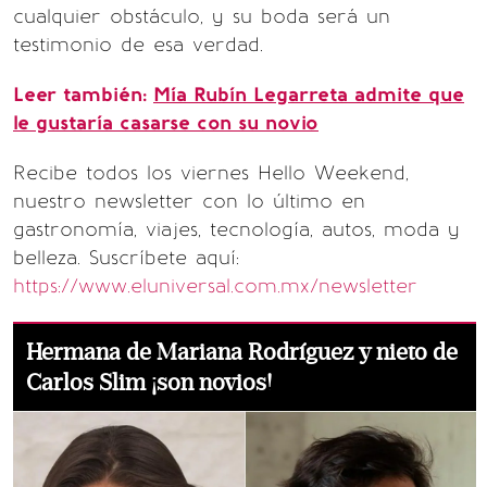
cualquier obstáculo, y su boda será un
testimonio de esa verdad.
Leer también:
Mía Rubín Legarreta admite que
le gustaría casarse con su novio
Recibe todos los viernes Hello Weekend,
nuestro newsletter con lo último en
gastronomía, viajes, tecnología, autos, moda y
belleza. Suscríbete aquí:
https://www.eluniversal.com.mx/newsletter
Hermana de Mariana Rodríguez y nieto de
Carlos Slim ¡son novios!