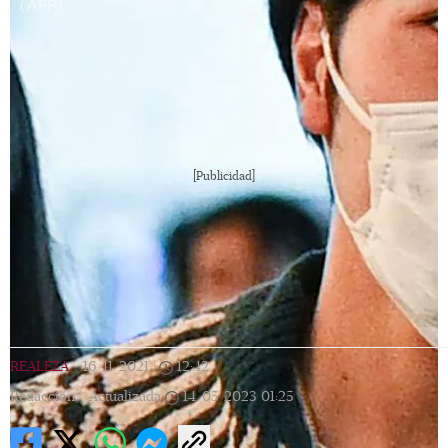
(AFP)
[Publicidad]
REALEZA
|
16/11/2021
|
12:42
|
Redacción |
Actualizada
14/05/2023
01:25