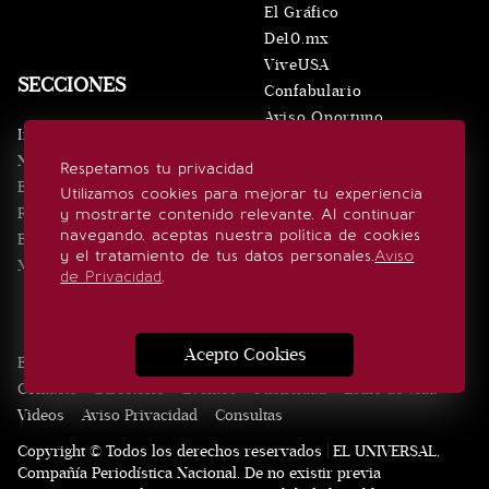
El Gráfico
De10.mx
ViveUSA
SECCIONES
Confabulario
Aviso Oportuno
Inicio
Obituarios
Noticias
Respetamos tu privacidad
Consultas
Eventos
Utilizamos cookies para mejorar tu experiencia
Realeza
y mostrarte contenido relevante. Al continuar
SÍGUENOS
navegando, aceptas nuestra política de cookies
Estilo de vida
y el tratamiento de tus datos personales.
Aviso
Minuto x Minuto
de Privacidad
.
Acepto Cookies
Edición Impresa
Noticias
Quiénes somos
Realeza
Contacto
Directorio
Eventos
Publicidad
Estilo de vida
Videos
Aviso Privacidad
Consultas
Copyright © Todos los derechos reservados | EL UNIVERSAL,
Compañía Periodística Nacional. De no existir previa