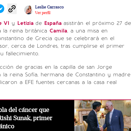
Leslie Carrasco
Ver perfil
e VI
y
Letizia
de
España
asistirán el próximo 27 de
a la reina británica
Camila
, a una misa en
stantino de Grecia que se celebrará en el
dsor, cerca de Londres, tras cumplirse el primer
u fallecimiento.
acción de gracias en la capilla de san Jorge
n la reina Sofía, hermana de Constantino y madre
ndicaron a EFE fuentes cercanas a la casa real
abla del cáncer que
ishi Sunak, primer
tánico