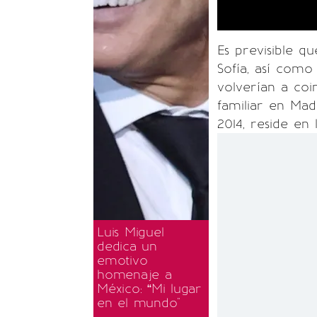
Es previsible q
Sofía, así como 
volverían a coi
familiar en Mad
2014, reside en
Luis Miguel
dedica un
emotivo
homenaje a
México: “Mi lugar
en el mundo"