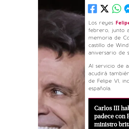
Los reyes
Felip
febrero, junto 
memoria de Con
castillo de Win
aniversario de s
Al servicio de 
acudirá tambié
de Felipe VI, i
española.
Carlos III h
padece con R
ministro bri