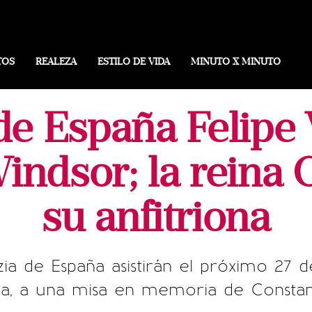
TOS
REALEZA
ESTILO DE VIDA
MINUTO X MINUTO
de España Felipe V
Windsor; la reina 
su anfitriona
zia de España asistirán el próximo 27 d
ila, a una misa en memoria de Constan