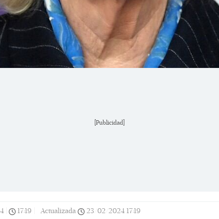
[Publicidad]
24
|
17:19
|
Actualizada
23/02/2024
17:19