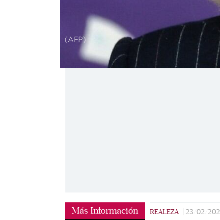
(AFP)
Más Información
REALEZA
|
23/02/20