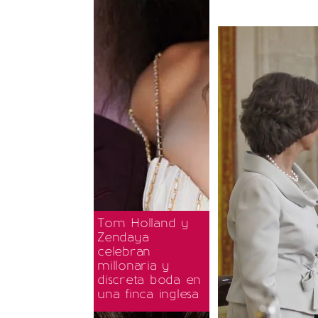
Tom Holland y
Zendaya
celebran
millonaria y
discreta boda en
una finca inglesa