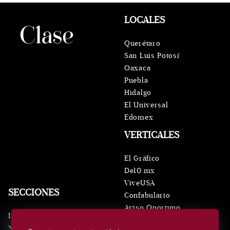
LOCALES
Querétaro
San Luis Potosí
Oaxaca
Puebla
Hidalgo
El Universal
Edomex
VERTICALES
El Gráfico
De10.mx
ViveUSA
SECCIONES
Confabulario
Aviso Oportuno
Inicio
Obituarios
Noticias