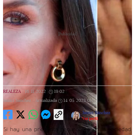
[Publicidad]
REALEZA
|
16/11/2022
|
19:02
|
Jatziri Sanchez |
Actualizada
14/05/2023
01:17
Jatziri Sánchez
Ver perfil
Si hay una pregunta recurrente en la sociedad