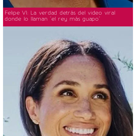
Felipe VI: La verdad detrás del video viral
donde lo llaman "el rey más guapo"