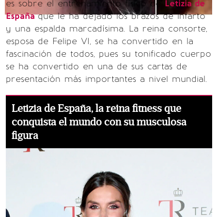
es sobre el entrenamiento físico de
Letizia de
España
que le ha dejado los brazos de infarto
y una espalda marcadísima. La reina consorte,
esposa de Felipe VI, se ha convertido en la
fascinación de todos, pues su tonificado cuerpo
se ha convertido en una de sus cartas de
presentación más importantes a nivel mundial.
Letizia de España, la reina fitness que
conquista el mundo con su musculosa
figura