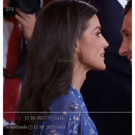
EFE
[Publicidad]
REALEZA
|
12/10/2023
|
14:15
|
Actualizada
12/10/2023
14:15