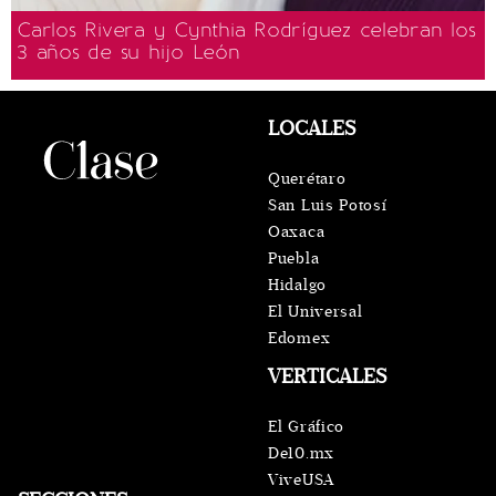
Carlos Rivera y Cynthia Rodríguez celebran los
3 años de su hijo León
LOCALES
Querétaro
San Luis Potosí
Oaxaca
Puebla
Hidalgo
El Universal
Edomex
VERTICALES
El Gráfico
De10.mx
ViveUSA