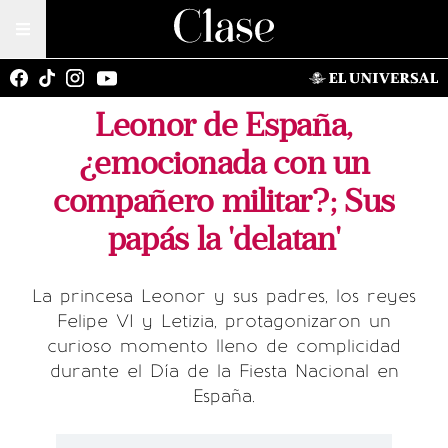
Leonor de España,
¿emocionada con un
compañero militar?; Sus
papás la 'delatan'
La princesa Leonor y sus padres, los reyes
Felipe VI y Letizia, protagonizaron un
curioso momento lleno de complicidad
durante el Día de la Fiesta Nacional en
España.