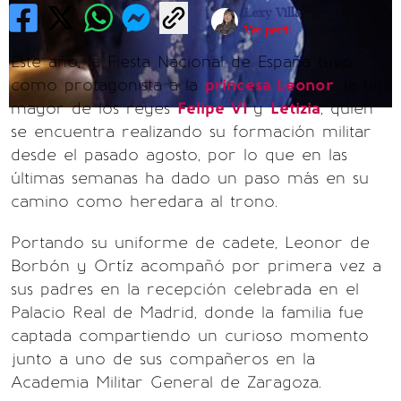
Lexy Villa
Ver perfil
Este año, la Fiesta Nacional de España tuvo
como protagonista a la
princesa Leonor
, la hija
mayor de los reyes
Felipe VI
y
Letizia
, quién
se encuentra realizando su formación militar
desde el pasado agosto, por lo que en las
últimas semanas ha dado un paso más en su
camino como heredara al trono.
Portando su uniforme de cadete, Leonor de
Borbón y Ortíz acompañó por primera vez a
sus padres en la recepción celebrada en el
Palacio Real de Madrid, donde la familia fue
captada compartiendo un curioso momento
junto a uno de sus compañeros en la
Academia Militar General de Zaragoza.