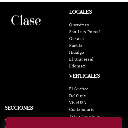
LOCALES
Querétaro
San Luis Potosí
Oaxaca
Puebla
Hidalgo
El Universal
Edomex
VERTICALES
El Gráfico
De10.mx
ViveUSA
SECCIONES
Confabulario
Aviso Oportuno
Inicio
Obituarios
Noticias