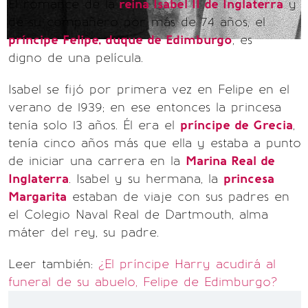
El romance de la
reina Isabel II de Inglaterra
y
de su compañero por más de 74 años, el
príncipe Felipe, duque de Edimburgo
, es
digno de una película.
Isabel se fijó por primera vez en Felipe en el
verano de 1939; en ese entonces la princesa
tenía solo 13 años. Él era el
príncipe de Grecia
,
tenía cinco años más que ella y estaba a punto
de iniciar una carrera en la
Marina Real de
Inglaterra
. Isabel y su hermana, la
princesa
Margarita
estaban de viaje con sus padres en
el Colegio Naval Real de Dartmouth, alma
máter del rey, su padre.
Leer también:
¿El príncipe Harry acudirá al
funeral de su abuelo, Felipe de Edimburgo?