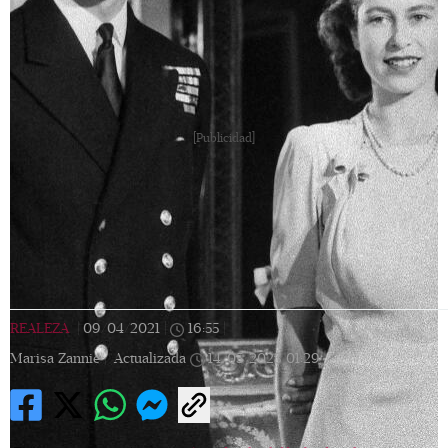
[Publicidad]
REALEZA
|
09/04/2021
|
16:55
|
Marisa Zannie |
Actualizada
14/05/2023
01:29