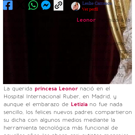
Leslie Carrasco
Ver perfil
La futura reina de España,
Leonor
,
hechiza a la
opinión pública en cada nueva aparición y en
cada nuevo discurso. En ella, la corona
española tiene depositadas todas sus apuestas
para que la monarquía tome un nuevo rumbo
y cuente con el apoyo de la población. Fue un
30 de octubre de 2005 cuando mediante un
SMS, el palacio informó sobre su nacimiento.
La querida
princesa Leonor
nació en el
Hospital Internacional Ruber, en Madrid, y
aunque el embarazo de
Letizia
no fue nada
sencillo, los felices nuevos padres compartieron
su dicha con algunos medios mediante la
herramienta tecnológica más funcional de