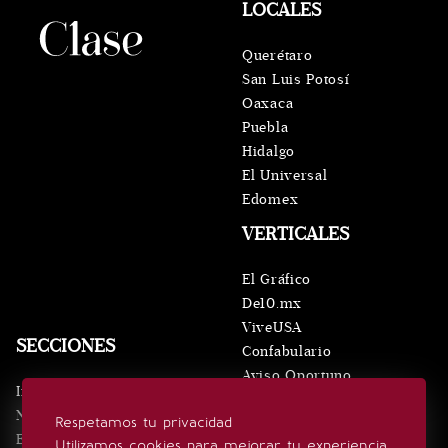
LOCALES
Querétaro
San Luis Potosí
Oaxaca
Puebla
Hidalgo
El Universal
Edomex
VERTICALES
El Gráfico
De10.mx
ViveUSA
SECCIONES
Confabulario
Aviso Oportuno
Inicio
Obituarios
Noticias
Respetamos tu privacidad
Consultas
Eventos
Utilizamos cookies para mejorar tu experiencia