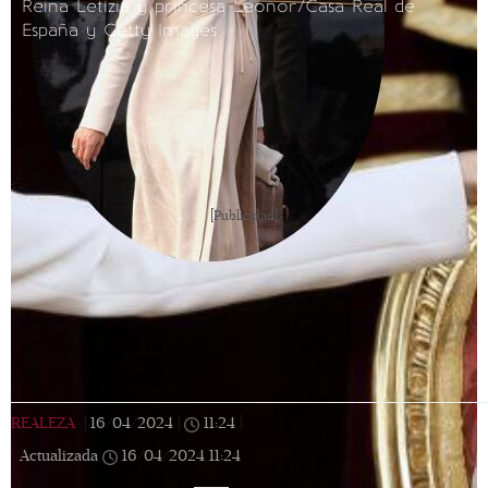
Reina Letizia y princesa Leonor/Casa Real de
España y Getty Images.
[Publicidad]
REALEZA
|
16/04/2024
|
11:24
|
Actualizada
16/04/2024
11:24