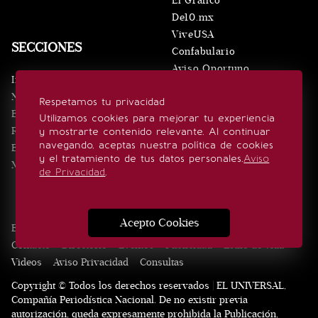
El Gráfico
De10.mx
ViveUSA
SECCIONES
Confabulario
Aviso Oportuno
Inicio
Obituarios
Noticias
Respetamos tu privacidad
Consultas
Eventos
Utilizamos cookies para mejorar tu experiencia
Realeza
y mostrarte contenido relevante. Al continuar
SÍGUENOS
navegando, aceptas nuestra política de cookies
Estilo de vida
y el tratamiento de tus datos personales.
Aviso
Minuto x Minuto
de Privacidad
.
Acepto Cookies
Edición Impresa
Noticias
Quiénes somos
Realeza
Contacto
Directorio
Eventos
Publicidad
Estilo de vida
Videos
Aviso Privacidad
Consultas
Copyright © Todos los derechos reservados | EL UNIVERSAL,
Compañía Periodística Nacional. De no existir previa
autorización, queda expresamente prohibida la Publicación,