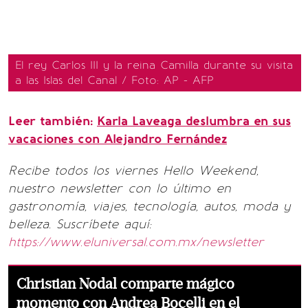
El rey Carlos III y la reina Camilla durante su visita
a las Islas del Canal / Foto: AP - AFP
Leer también:
Karla Laveaga deslumbra en sus
vacaciones con Alejandro Fernández
Recibe todos los viernes Hello Weekend,
nuestro newsletter con lo último en
gastronomía, viajes, tecnología, autos, moda y
belleza. Suscríbete aquí:
https://www.eluniversal.com.mx/newsletter
Christian Nodal comparte mágico
momento con Andrea Bocelli en el