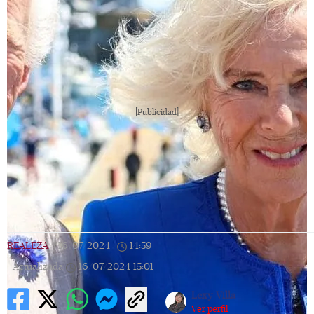
[Publicidad]
REALEZA
|
16/07/2024
|
14:59
|
Actualizada
16/07/2024
15:01
Lexy Villa
Ver perfil