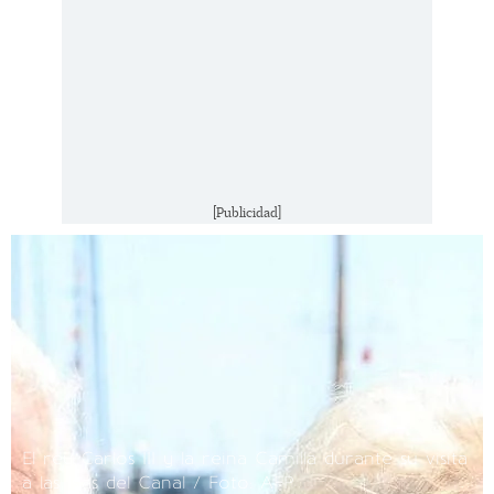
[Publicidad]
El rey Carlos III y la reina Camilla durante su visita
a las Islas del Canal / Foto: AFP