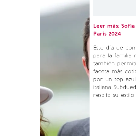
Leer más:
Sofía
París 2024
Este día de co
para la familia 
también permiti
faceta más coti
por un top azul
italiana Subdu
resalta su estil