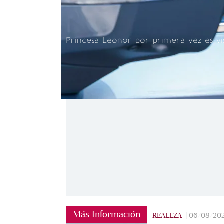
Princesa Leonor por primera vez es vi
Más Información
REALEZA
|
06/08/20