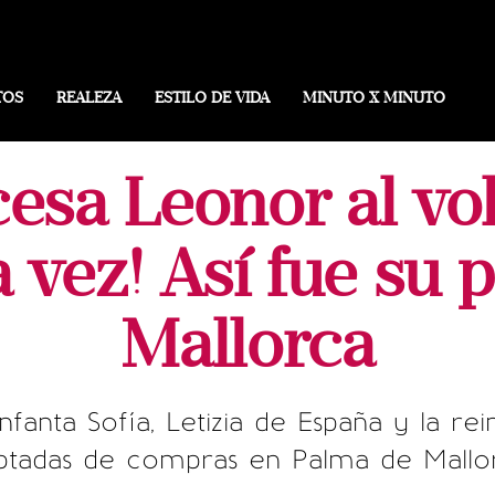
TOS
REALEZA
ESTILO DE VIDA
MINUTO X MINUTO
cesa Leonor al vo
 vez! Así fue su 
Mallorca
infanta Sofía, Letizia de España y la re
ptadas de compras en Palma de Mallo