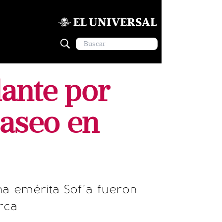
lante por
paseo en
ina emérita Sofía fueron
rca