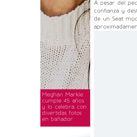
A pesar del peq
confianza y des
de un Seat mod
aproximadament
Meghan Markle
cumple 45 años
y lo celebra con
divertidas fotos
en bañador