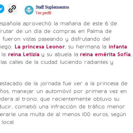
Staff Suplementos
Ver perfil
 española aprovechó la mañana de este 6 de
sfrutar de un día de compras en Palma de
 fueron vistas paseando y disfrutando del
iego.
La princesa Leonor
, su hermana la
infanta
 la
reina Letizia
y su abuela la
reina emérita Sofía
,
as calles de la ciudad luciendo radiantes y
stacado de la jornada fue ver a la princesa de
 años, manejar un automóvil por primera vez en
edera al trono, que recientemente obtuvo su
ducir, cometió una infracción de tráfico menor
erarle una multa de al menos 100 euros, según
local.