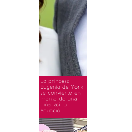
La princesa
Eugenia de York
se convierte en
mamá de una
niña, así lo
anunció