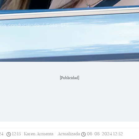
sta conduciendo / Foto: EFE
[Publicidad]
24
|
12:15
|
Karen Armenta |
Actualizada
06/08/2024
12:52