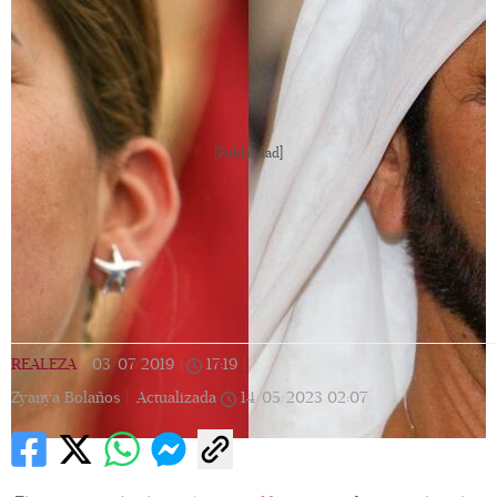
[Publicidad]
REALEZA
|
03/07/2019
|
17:19
|
Zyanya Bolaños |
Actualizada
14/05/2023
02:07