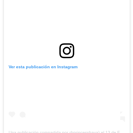
Ver esta publicación en Instagram
Una publicación compartida por rhprincesshaya) el
13 de Ene de 2018 a las 8:01 PST