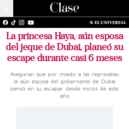
La princesa Haya, aún esposa
del jeque de Dubai, planeó su
escape durante casi 6 meses
Aseguran que por miedo a las represalias,
la aún esposa del gobernante de Dubai
pensó en su escapar desde inicios de este
año