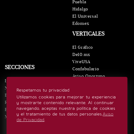
Puebla
Hidalgo
El Universal
Edomex
VERTICALES
El Gráfico
De10.mx
ViveUSA
SECCIONES
Confabulario
Aviso Oportuno
Inicio
Obituarios
Noticias
Respetamos tu privacidad
Consultas
Eventos
Utilizamos cookies para mejorar tu experiencia
Realeza
y mostrarte contenido relevante. Al continuar
SÍGUENOS
navegando, aceptas nuestra política de cookies
Estilo de vida
y el tratamiento de tus datos personales.
Aviso
Minuto x Minuto
de Privacidad
.