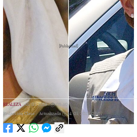
[Publicidad]
REALEZA
|
01/07/2019
|
08:40
|
Redacción Clase |
Actualizada
14/05/2023
02:07