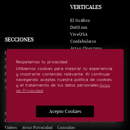
VERTICALES
El Gráfico
De10.mx
ViveUSA
SECCIONES
Confabulario
Aviso Oportuno
Inicio
Obituarios
Noticias
Respetamos tu privacidad
Consultas
Eventos
Utilizamos cookies para mejorar tu experiencia
Realeza
y mostrarte contenido relevante. Al continuar
SÍGUENOS
navegando, aceptas nuestra política de cookies
Estilo de vida
y el tratamiento de tus datos personales.
Aviso
Minuto x Minuto
de Privacidad
.
Acepto Cookies
Edición Impresa
Noticias
Quiénes somos
Realeza
Contacto
Directorio
Eventos
Publicidad
Estilo de vida
Videos
Aviso Privacidad
Consultas