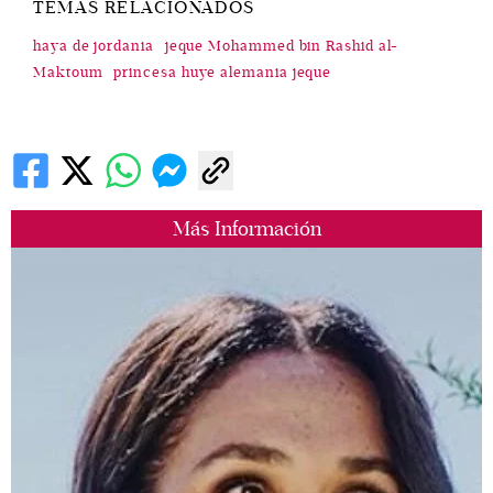
TEMAS RELACIONADOS
haya de jordania
jeque Mohammed bin Rashid al-
Maktoum
princesa huye alemania jeque
Más Información