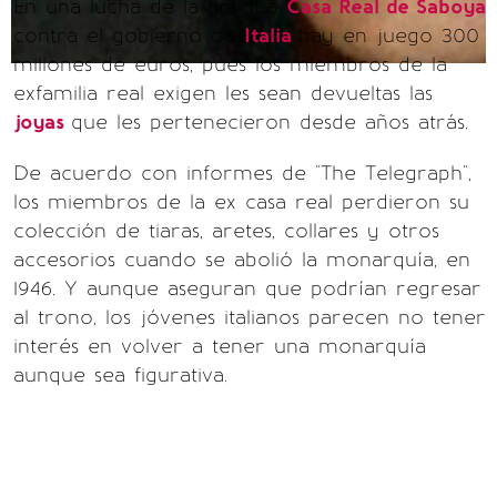
En una lucha de la antigua
Casa Real de Saboya
contra el gobierno de
Italia
hay en juego 300
millones de euros, pues los miembros de la
exfamilia real exigen les sean devueltas las
joyas
que les pertenecieron desde años atrás.
De acuerdo con informes de "The Telegraph",
los miembros de la ex casa real perdieron su
colección de tiaras, aretes, collares y otros
accesorios cuando se abolió la monarquía, en
1946. Y aunque aseguran que podrían regresar
al trono, los jóvenes italianos parecen no tener
interés en volver a tener una monarquía
aunque sea figurativa.