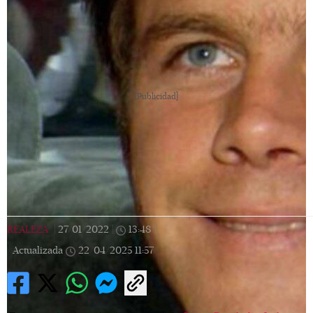
[Publicidad]
REALEZA
|
27/01/2022
|
13:48
|
Actualizada
22/04/2025
11:57