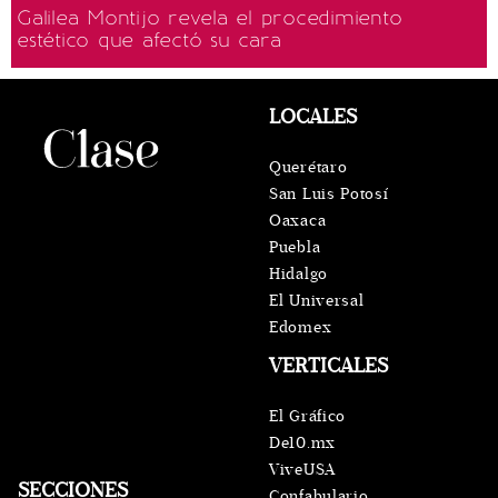
Galilea Montijo revela el procedimiento
estético que afectó su cara
LOCALES
Querétaro
San Luis Potosí
Oaxaca
Puebla
Hidalgo
El Universal
Edomex
VERTICALES
El Gráfico
De10.mx
ViveUSA
SECCIONES
Confabulario