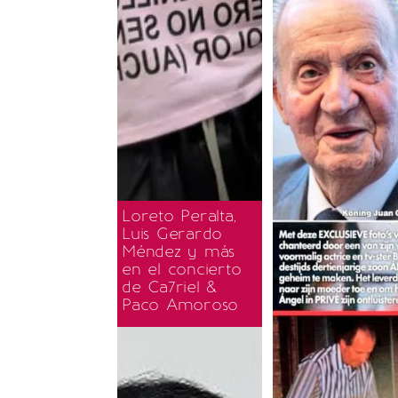
Loreto Peralta,
Luis Gerardo
Méndez y más
en el concierto
de Ca7riel &
Paco Amoroso