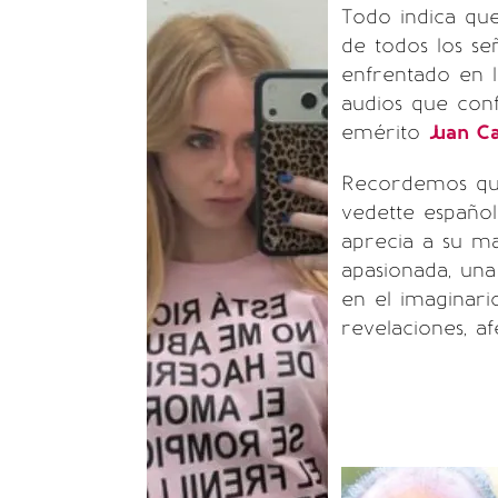
Todo indica qu
de todos los se
enfrentado en l
audios que con
emérito
Juan Ca
Recordemos que
vedette español
aprecia a su m
apasionada, un
en el imaginari
revelaciones, 