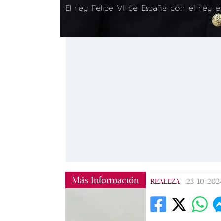
El rey Felipe VI de España con el rey e
Más Información
REALEZA
|
23/10/202