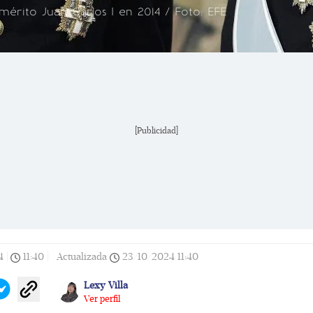
mérito Juan Carlos I en 2014 / Foto: EFE
[Publicidad]
4
|
11:40
|
Actualizada
23/10/2024
11:40
Lexy Villa
Ver perfil