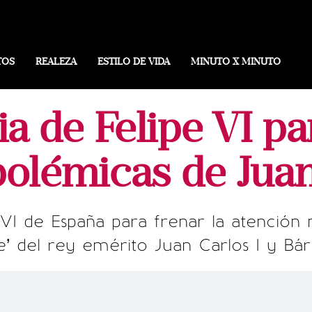
TOS
REALEZA
ESTILO DE VIDA
MINUTO X MINUTO
ia de Felipe VI p
polémicas de Juan
 VI de España para frenar la atención
’ del rey emérito Juan Carlos I y Bá