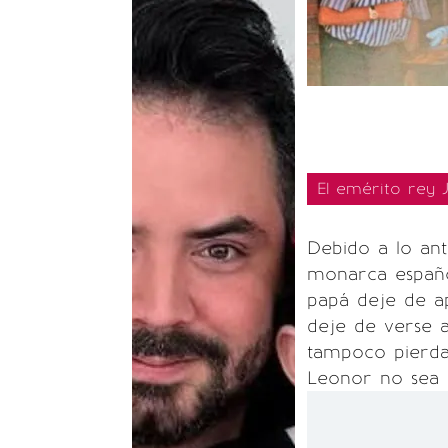
El emérito rey J
Debido a lo ant
monarca españo
papá deje de ap
deje de verse a
tampoco pierda 
Leonor no sea 