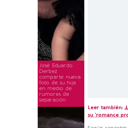
José Eduardo
Derbez
comparte nueva
foto de su hija
en medio de
rumores de
separación
Leer también:
J
su 'romance pro