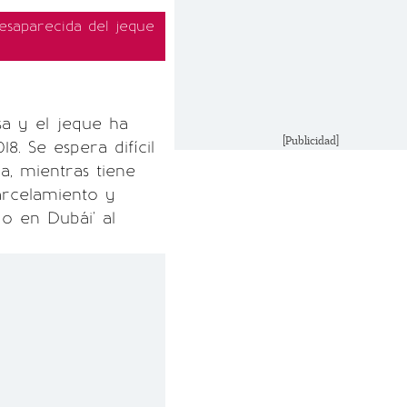
desaparecida del jeque
esa y el jeque ha
[Publicidad]
18. Se espera difícil
a, mientras tiene
arcelamiento y
do en Dubái' al