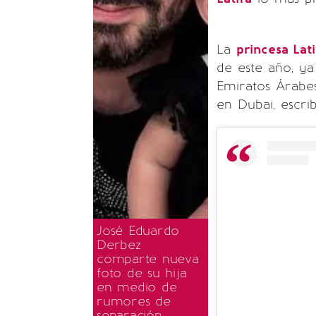
La
princesa Lati
de este año, ya
Emiratos Árabes
en Dubai, escri
José Eduardo
Derbez
comparte nueva
foto de su hija
en medio de
rumores de
separación