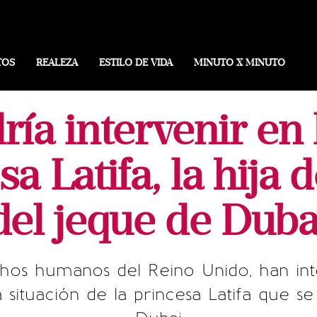
TOS
REALEZA
ESTILO DE VIDA
MINUTO X MINUTO
ía intervenir en l
sa Latifa, la hija
del jeque de Duba
hos humanos del Reino Unido, han inte
a situación de la princesa Latifa que 