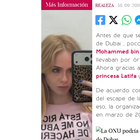
Más Información
REALEZA
|
18/09/201
Antes de que s
de Dubai , poco
Mohammed bin 
llevaban por ór
Ahora gracias 
princesa Latifa
De acuerdo con
del escape de l
eso, la organiz
en marzo de 201