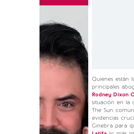
Quienes están l
principales ab
Rodney Dixon 
situación en la
The Sun comun
evidencias cruc
Ginebra para q
Latifa
lo más pr