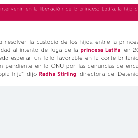
tervenir en la liberación de la princesa Latifa, la hija 
 resolver la custodia de los hijos, entre la princ
lidad al intento de fuga de la
princesa Latifa
, en 20
da esperar un fallo favorable en la corte británic
ión pendiente en la ONU por las denuncias de enc
ia hija”, dijo
Radha Stirling
, directora de 'Deteni