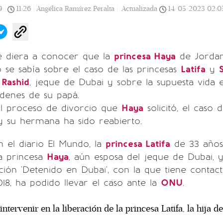
9
|
11:26
|
Angélica Ramírez Peralta |
Actualizada
14/05/2023
02:0
e diera a conocer que la
princesa Haya
de Jordan
 se sabía sobre el caso de las princesas
Latifa
y
Rashid
, jeque de Dubai y sobre la supuesta vida 
denes de su papá.
al proceso de divorcio que
Haya
solicitó, el caso 
y su hermana ha sido reabierto.
 el diario El Mundo, la
princesa Latifa
de 33 años 
a princesa
Haya
, aún esposa del jeque de Dubai, y
ación 'Detenido en Dubai', con la que tiene conta
8, ha podido llevar el caso ante la
ONU
.