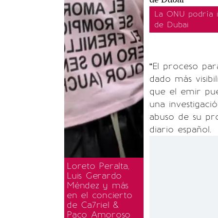
La ONU podría in
de Dubai
“El proceso para
dado más visibi
que el emir pue
una investigac
abuso de su prop
diario español.
Loreto Peralta,
Luis Gerardo
Méndez y más
en el concierto
de Ca7riel &
Paco Amoroso