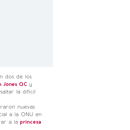
on dos de los
n Jones QC
y
ltar la difícil
raron nuevas
cial a la ONU en
ar a la
princesa