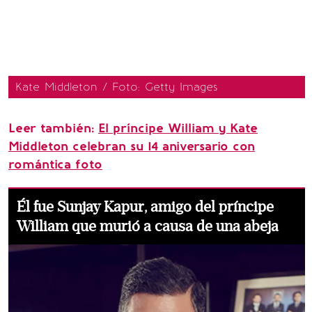
Kate Middleton / Foto: Getty Images
Leer también:
El príncipe William y Kate
Middleton celebran su 14 aniversario con
romántica foto
Él fue Sunjay Kapur, amigo del príncipe
William que murió a causa de una abeja