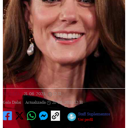
[Publicidad]
REALEZA
|
21/06/2025
|
12:31
|
Gala Dalai |
Actualizada
21/06/2025
12:31
Staff Suplementos
Ver perfil