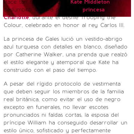
Hace tan solo unos días,
Kate Middleton
deslumbró junto a su hija, la
princesa
Charlotte
, durante el desfile Trooping the
Colour, celebrado en honor al rey Carlos III.
La princesa de Gales lució un vestido-abrigo
azul turquesa con detalles en blanco, diseñado
por Catherine Walker, una prenda que realzó
el estilo elegante y atemporal que Kate ha
construido con el paso del tiempo.
A pesar del rígido protocolo de vestimenta
que deben seguir los miembros de la familia
real británica, como evitar el uso de negro
excepto en funerales, no llevar escotes
pronunciados ni faldas cortas, la esposa del
príncipe William ha conseguido desarrollar un
estilo único, sofisticado y perfectamente