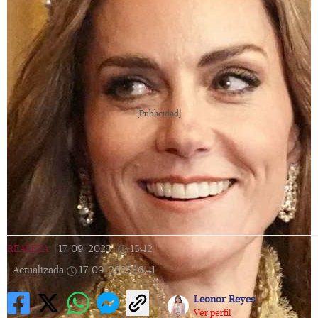
[Publicidad]
REALEZA
|
17/09/2025
|
15:42
|
Actualizada
17/09/2025
16:41
Leonor Reyes
Ver perfil