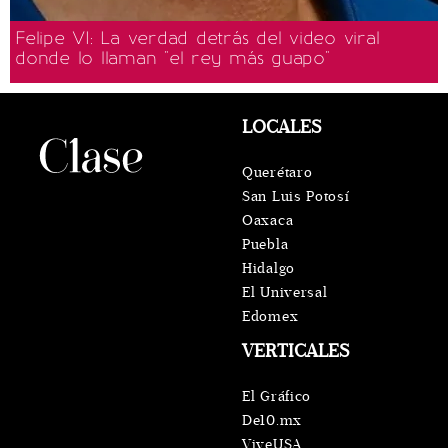
Felipe VI: La verdad detrás del video viral
donde lo llaman "el rey más guapo"
LOCALES
Querétaro
San Luis Potosí
Oaxaca
Puebla
Hidalgo
El Universal
Edomex
VERTICALES
El Gráfico
De10.mx
ViveUSA