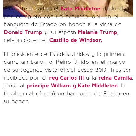
¡Elegante y radiante!
Kate Middleton
deslumbró
por completo con un exquisito look en el
banquete de Estado en honor a la visita de
Donald Trump
y su esposa
Melania Trump
,
celebrado en el
Castillo de Windsor.
El presidente de Estados Unidos y la primera
dama arribaron al Reino Unido en el marco
de su segunda visita oficial desde 2019. Tras ser
recibidos por el
rey Carlos III
y la
reina Camila
,
junto al
príncipe William y Kate Middleton
, la
familia real ofreció un banquete de Estado en
su honor.