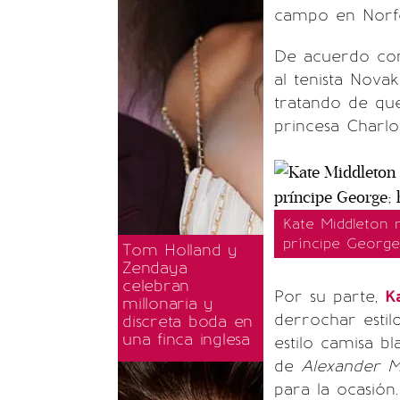
campo en Norfo
De acuerdo con
al tenista Nova
tratando de que
princesa Charlo
Kate Middleton 
príncipe George
Tom Holland y
Zendaya
celebran
Por su parte,
K
millonaria y
derrochar estil
discreta boda en
una finca inglesa
estilo camisa b
de
Alexander 
para la ocasión.