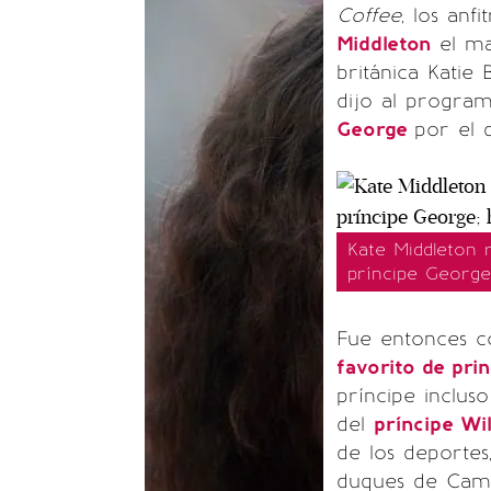
Coffee
, los anf
Middleton
el ma
británica Katie
dijo al program
George
por el 
Kate Middleton 
príncipe George
Fue entonces 
favorito de pri
príncipe inclu
del
príncipe Wi
de los deportes,
duques de Camb