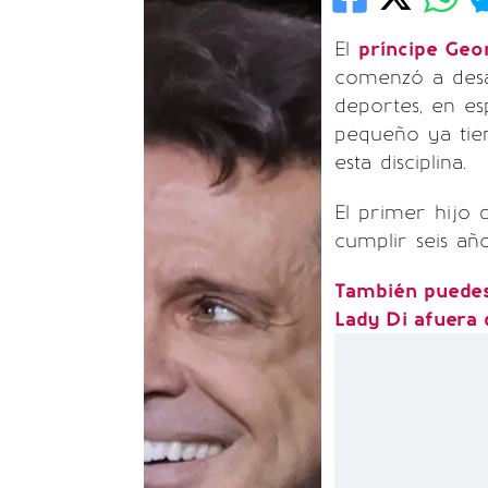
El
príncipe Geor
comenzó a desar
deportes, en es
pequeño ya tien
esta disciplina.
El primer hijo
cumplir seis añ
También puedes 
Lady Di afuera 