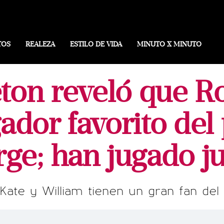
TOS
REALEZA
ESTILO DE VIDA
MINUTO X MINUTO
ton reveló que R
gador favorito del
ge; han jugado j
ate y William tienen un gran fan del 