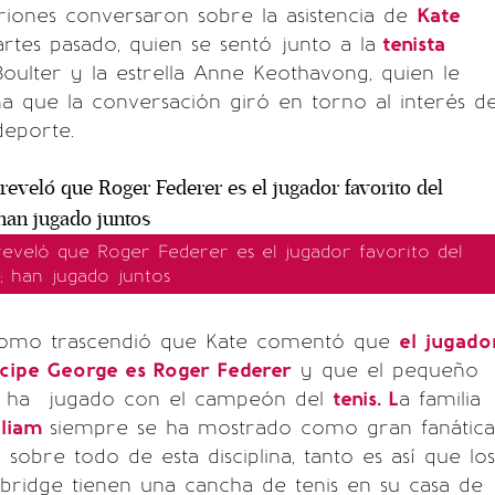
itriones conversaron sobre la asistencia de
Kate
rtes pasado, quien se sentó junto a la
tenista
 Boulter y la estrella Anne Keothavong, quien le
a que la conversación giró en torno al interés d
deporte.
reveló que Roger Federer es el jugador favorito del
; han jugado juntos
como trascendió que Kate comentó que
el jugado
ncipe George es Roger Federer
y que el pequeño
so ha jugado con el campeón del
tenis. L
a familia
lliam
siempre se ha mostrado como gran fanática
 sobre todo de esta disciplina, tanto es así que los
ridge tienen una cancha de tenis en su casa de