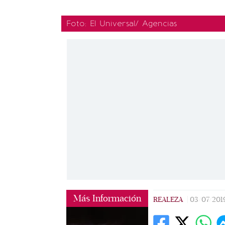
Foto: El Universal/ Agencias
Más Información
REALEZA
|
03/07/201