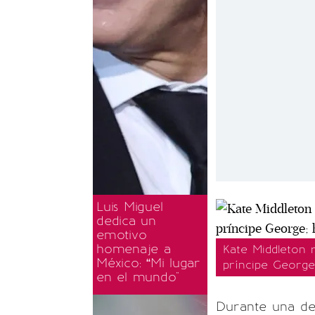
Luis Miguel
dedica un
emotivo
homenaje a
Kate Middleton 
México: “Mi lugar
príncipe George
en el mundo"
Durante una de