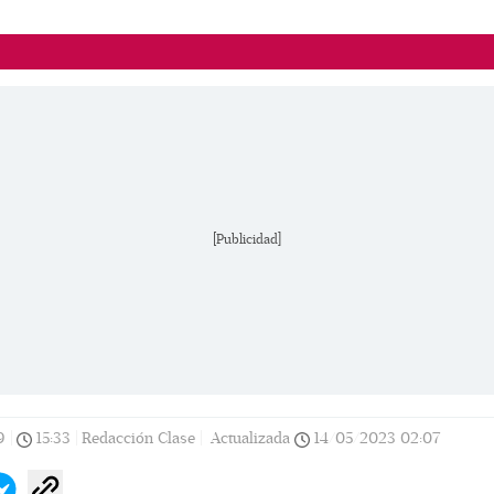
[Publicidad]
9
|
15:33
|
Redacción Clase |
Actualizada
14/05/2023
02:07