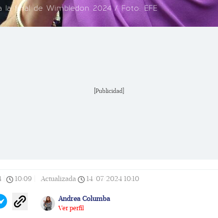
a la final de Wimbledon 2024 / Foto: EFE
[Publicidad]
4
|
10:09
|
Actualizada
14/07/2024
10:10
Andrea Columba
Ver perfil