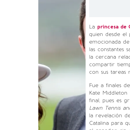
La
princesa de 
quien desde e
emocionada de 
las constantes 
la cercana rel
compartir tiemp
con sus tareas r
Fue a finales d
Kate Middleton 
final, pues es 
Lawn Tennis an
la revelación d
Catalina para q