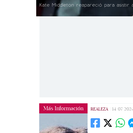
Kate Middleton reapareció para asistir 
Más Información
REALEZA
|
14/07/202