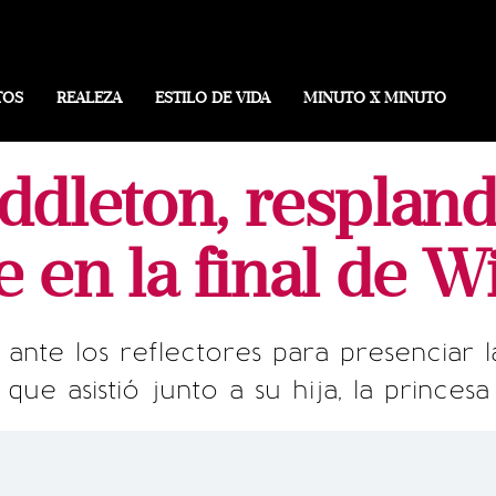
TOS
REALEZA
ESTILO DE VIDA
MINUTO X MINUTO
ddleton, respland
e en la final de 
ante los reflectores para presenciar 
que asistió junto a su hija, la princes