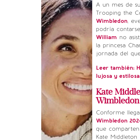
A un mes de su r
Trooping the C
Wimbledon
, ev
podría contarse
William
no asis
la princesa Cha
jornada del que
Leer también:
H
lujosa y estilos
Kate Middle
Wimbledon
Conforme llegab
Wimbledon 202
que comparten s
Kate Middleton 