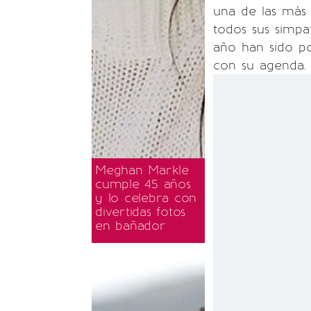
una de las más
todos sus simpa
año han sido p
con su agenda.
Meghan Markle
cumple 45 años
y lo celebra con
divertidas fotos
en bañador