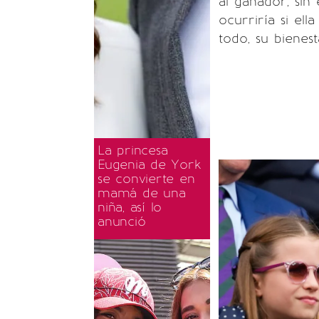
al ganador, sin
ocurriría si el
todo, su bienes
La princesa
Eugenia de York
se convierte en
mamá de una
niña, así lo
anunció