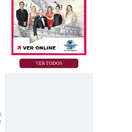
VER TODOS
s
e