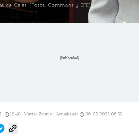
sas de Gales. (Fotos: Commons y EFE)
[Publicidad]
1
|
18:48
|
Marisa Zannie |
Actualizada
06/05/2023
06:53