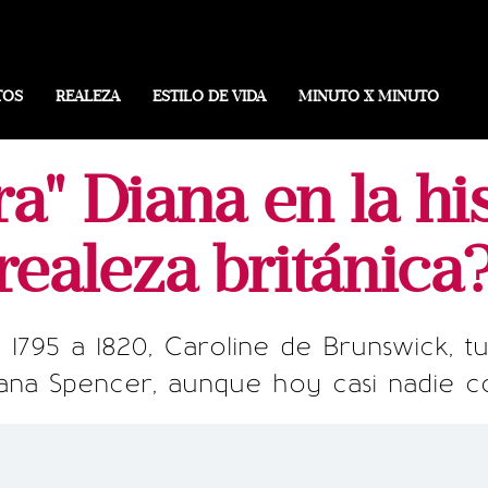
TOS
REALEZA
ESTILO DE VIDA
MINUTO X MINUTO
a" Diana en la his
realeza británica
 1795 a 1820, Caroline de Brunswick,
ana Spencer, aunque hoy casi nadie c