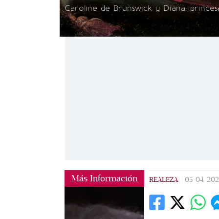
Caroline de Brunswick y Diana, prince
Más Información
REALEZA
|
05/04/202