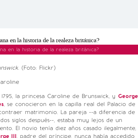
na en la historia de la realeza británica?
nswick.
(Foto: Flickr)
Caroline
e 1795, la princesa Caroline de Brunswick, y
George
es
, se conocieron en la capilla real del Palacio de
contraer matrimonio. La pareja --a diferencia de
 dos siglos después--, estaba muy lejos de un
to. El novio tenía diez años casado ilegalmente,
rge III
, padre del príncipe, nunca había accedido