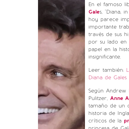
En el famoso li
Gale
s, "Diana, 
hoy parece imp
importante trab
través de sus h
por su lado en 
papel en la his
insignificante.
Leer también:
L
Diana de Gales
Según Andrew M
Pulitzer,
Anne A
tamaño de un c
historia de Ingl
críticos de la
p
princesa de Ga