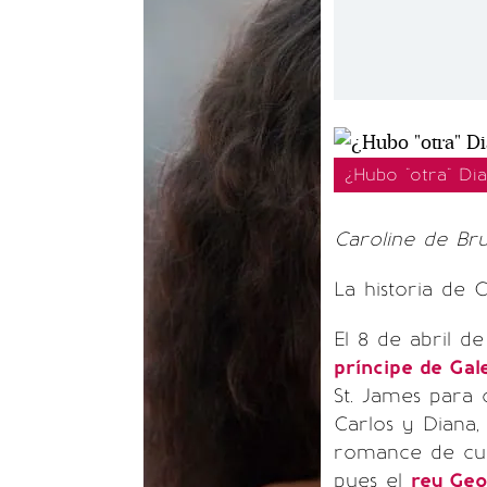
¿Hubo "otra" Dia
Caroline de Bru
La historia de 
El 8 de abril d
príncipe de Gal
St. James para 
Carlos y Diana,
romance de cuen
pues el
rey Geo