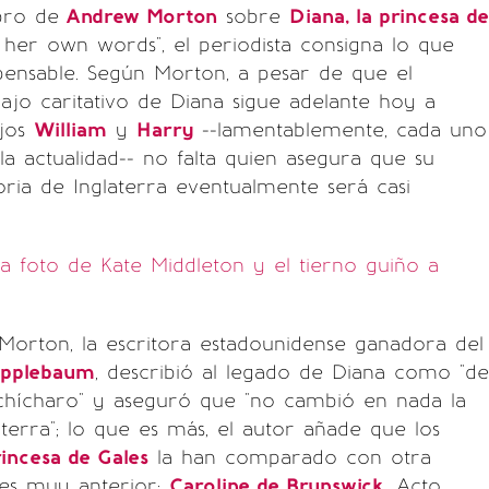
bro de
Andrew Morton
sobre
Diana, la princesa de
in her own words", el periodista consigna lo que
ensable. Según Morton, a pesar de que el
ajo caritativo de Diana sigue adelante hoy a
ijos
William
y
Harry
--lamentablemente, cada uno
la actualidad-- no falta quien asegura que su
toria de Inglaterra eventualmente será casi
a foto de Kate Middleton y el tierno guiño a
orton, la escritora estadounidense ganadora del
pplebaum
, describió al legado de Diana como "de
hícharo" y aseguró que "no cambió en nada la
aterra"; lo que es más, el autor añade que los
rincesa de Gales
la han comparado con otra
les muy anterior:
Caroline de Brunswick
. Acto