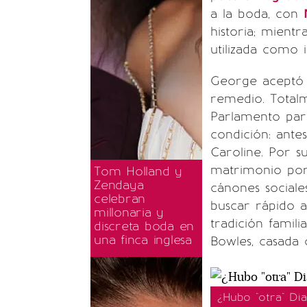
a la boda, con
historia; mientr
utilizada como i
George aceptó 
remedio. Total
Parlamento par
condición: ante
Caroline. Por s
matrimonio por
Tom Holland y
Zendaya
cánones sociale
celebran
buscar rápido a 
millonaria y
tradición famil
discreta boda en
una finca inglesa
Bowles, casada 
¿Hubo "otra" Dia