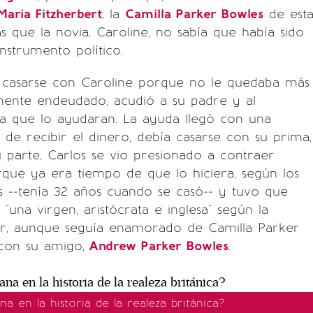
Maria Fitzherbert
, la
Camilla Parker Bowles
de est
as que la novia, Caroline, no sabía que había sido
nstrumento político.
casarse con Caroline porque no le quedaba más
mente endeudado, acudió a su padre y al
a que lo ayudaran. La ayuda llegó con una
s de recibir el dinero, debía casarse con su prima,
u parte, Carlos se vio presionado a contraer
que ya era tiempo de que lo hiciera, según los
s --tenía 32 años cuando se casó-- y tuvo que
"una virgen, aristócrata e inglesa" según la
iar, aunque seguía enamorado de Camilla Parker
con su amigo,
Andrew Parker Bowles
.
na en la historia de la realeza británica?