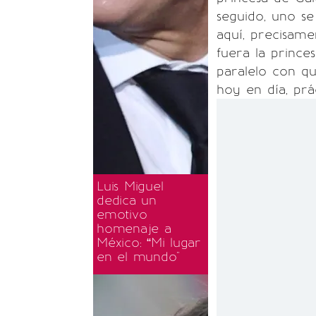
seguido, uno se
aquí, precisame
fuera la prince
paralelo con qu
hoy en día, prá
Luis Miguel
dedica un
emotivo
homenaje a
México: “Mi lugar
en el mundo"