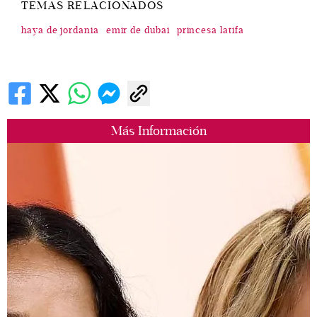
TEMAS RELACIONADOS
haya de jordania
emir de dubai
princesa latifa
Más Información