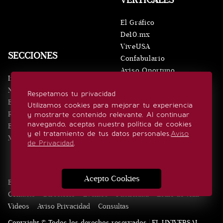
El Gráfico
De10.mx
ViveUSA
SECCIONES
Confabulario
Aviso Oportuno
Inicio
Obituarios
Noticias
Respetamos tu privacidad
Consultas
Eventos
Utilizamos cookies para mejorar tu experiencia
Realeza
y mostrarte contenido relevante. Al continuar
SÍGUENOS
navegando, aceptas nuestra política de cookies
Estilo de vida
y el tratamiento de tus datos personales.
Aviso
Minuto x Minuto
de Privacidad
.
Acepto Cookies
Edición Impresa
Noticias
Quiénes somos
Realeza
Contacto
Directorio
Eventos
Publicidad
Estilo de vida
Videos
Aviso Privacidad
Consultas
Copyright © Todos los derechos reservados | EL UNIVERSAL,