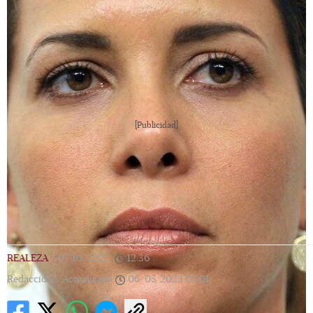
[Publicidad]
REALEZA
|
07/10/2021
|
12:36
|
Redacción |
Actualizada
06/05/2023
07:01