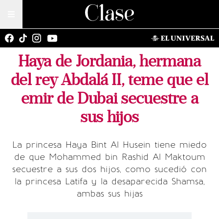
Haya de Jordania, hermana
del rey Abdalá II, teme que el
emir de Dubai secuestre a
sus hijos
La princesa Haya Bint Al Husein tiene miedo
de que Mohammed bin Rashid Al Maktoum
secuestre a sus dos hijos, como sucedió con
la princesa Latifa y la desaparecida Shamsa,
ambas sus hijas