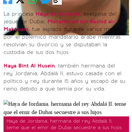
La princesa
Haya de Jordania
, exesposa del
jeque de Dubai,
Mohammed bin Rashid al-
Maktoum
, fue espiada durante varios meses
por el polémico mandatario árabe mientras
resolvían su divorcio y se disputaban la
custodia de sus dos hijos.
Haya Bint Al Husein
, también hermana del
rey Jordania, Abdalá II, estuvo casada con el
político y rey durante 15 años y escapó de su
reino debido a que temía por su vida.
Haya de Jordania, hermana del rey Abdalá II,
teme que el emir de Dubai secuestre a sus hijos