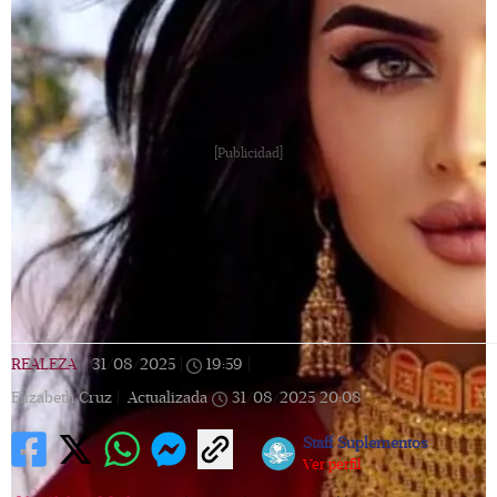
[Publicidad]
REALEZA
|
31/08/2025
|
19:59
|
Elizabeth Cruz |
Actualizada
31/08/2025
20:08
Staff Suplementos
Ver perfil