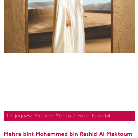
La jequesa Sheikha Mahra / Foto: Especial
Mahra bint Mohammed bin Rashid Al Maktoum