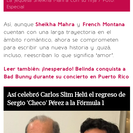
La jequesa Sheikha Mahra con su hija / Foto:
Especial
Así, aunque
Sheikha Mahra
y
French Montana
cuentan con una larga trayectoria en el
ámbito romántico, ahora se comprometen
para escribir una nueva historia y ,quizá,
incluso, reescriban lo que significa ‘amor’.
Leer también:
¡Inesperado! Belinda conquista a
Bad Bunny durante su concierto en Puerto Rico
Así celebró Carlos Slim Helú el regreso de
Sergio 'Checo' Pérez a la Fórmula 1