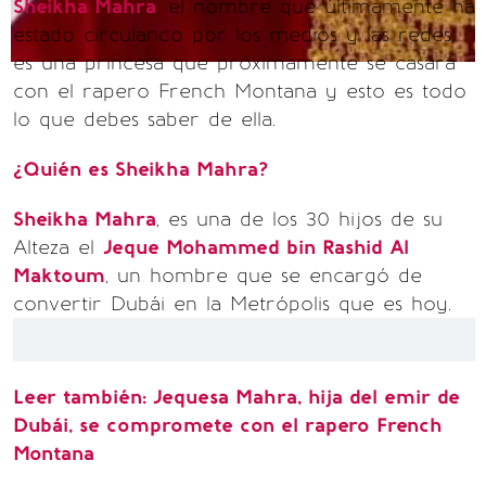
Sheikha Mahra
, el nombre que últimamente ha
estado circulando por los medios y las redes,
es una princesa que próximamente se casará
con el rapero French Montana y esto es todo
lo que debes saber de ella.
¿Quién es Sheikha Mahra?
Sheikha Mahra
, es una de los 30 hijos de su
Alteza el
Jeque Mohammed bin Rashid Al
Maktoum
, un hombre que se encargó de
convertir Dubái en la Metrópolis que es hoy.
Leer también:
Jequesa Mahra, hija del emir de
Dubái, se compromete con el rapero French
Montana