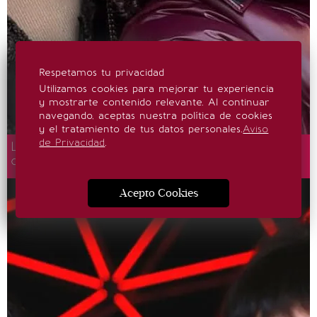
Respetamos tu privacidad
Utilizamos cookies para mejorar tu experiencia
y mostrarte contenido relevante. Al continuar
navegando, aceptas nuestra política de cookies
y el tratamiento de tus datos personales.
Aviso
de Privacidad
.
Lucero revela por qué no quiere hacer una
canción con su hija Lucero Mijares
Acepto Cookies