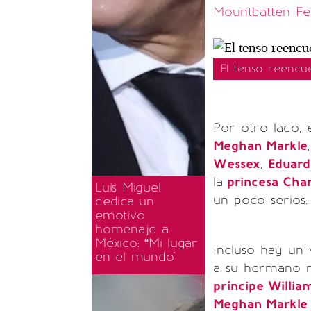
Mountbatten Fes
El tenso reencu
Por otro lado,
Meghan Markle
Wessex
,
Eduar
la
princesa Char
Luis Miguel
un poco serios.
dedica un
emotivo
homenaje a
México: “Mi lugar
Incluso hay un
en el mundo"
a su hermano m
príncipe Willia
Meghan Markl