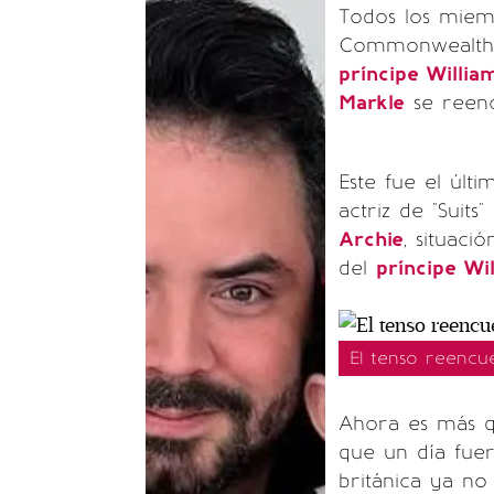
Todos los miembr
Commonwealth e
príncipe Willia
Markle
se reenc
Este fue el últ
actriz de "Suit
Archie
, situaci
del
príncipe Wi
El tenso reencu
Ahora es más qu
que un día fue
británica ya no