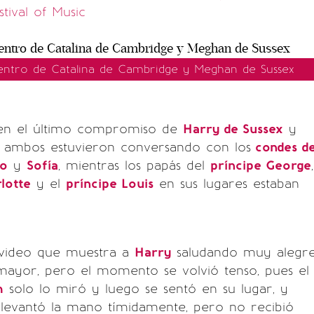
tival of Music
entro de Catalina de Cambridge y Meghan de Sussex
 en el último compromiso de
Harry de Sussex
y
, ambos estuvieron conversando con los
condes d
do
y
Sofía
, mientras los papás del
príncipe George
,
lotte
y el
príncipe Louis
en sus lugares estaban
 video que muestra a
Harry
saludando muy alegr
ayor, pero el momento se volvió tenso, pues el
m
solo lo miró y luego se sentó en su lugar, y
e
levantó la mano tímidamente, pero no recibió