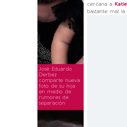
cercana a
Katie
bastante mal la
José Eduardo
Derbez
comparte nueva
foto de su hija
en medio de
rumores de
separación