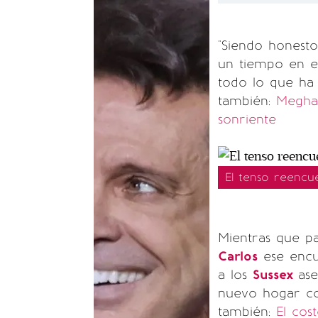
"Siendo honest
un tiempo en el
todo lo que ha 
también:
Megha
sonriente
El tenso reencu
Mientras que p
Carlos
ese encue
a los
Sussex
ase
nuevo hogar con
también:
El cos