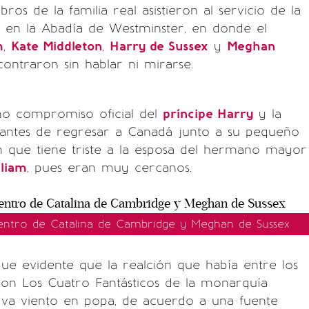
os de la familia real asistieron al servicio de la
n la Abadía de Westminster, en donde el
m
,
Kate Middleton
,
Harry de Sussex
y
Meghan
ontraron sin hablar ni mirarse.
imo compromiso oficial del
príncipe Harry
y la
s" antes de regresar a Canadá junto a su pequeño
ón que tiene triste a la esposa del hermano mayor
lliam
, pues eran muy cercanos.
entro de Catalina de Cambridge y Meghan de Sussex
e evidente que la realción que había entre los
ron Los Cuatro Fantásticos de la monarquía
 va viento en popa, de acuerdo a una fuente