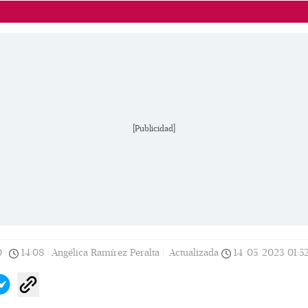
[Publicidad]
0
|
14:08
|
Angélica Ramírez Peralta |
Actualizada
14/05/2023
01:5