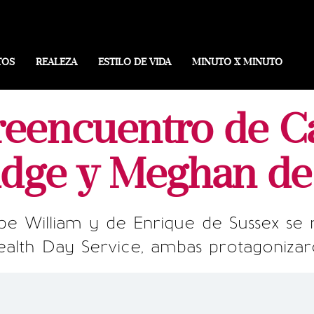
TOS
REALEZA
ESTILO DE VIDA
MINUTO X MINUTO
reencuentro de C
dge y Meghan de
ipe William y de Enrique de Sussex se
th Day Service, ambas protagonizar