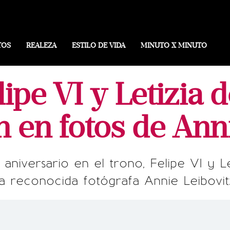
TOS
REALEZA
ESTILO DE VIDA
MINUTO X MINUTO
lipe VI y Letizia
 en fotos de Anni
niversario en el trono, Felipe VI y Le
la reconocida fotógrafa Annie Leibovit