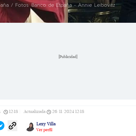
spaña / Fotos: Banco de España - Annie Leibovitz
[Publicidad]
4
|
12:18
|
Actualizada
26/11/2024
12:18
Lexy Villa
Ver perfil