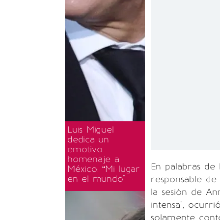
Luis Miguel
dedica un
emotivo
homenaje a
En palabras de
México: “Mi lugar
en el mundo"
responsable de
la sesión de An
intensa", ocurr
solamente cont