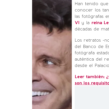
Han tenido que
conocer los ta
las fotógrafas 
VI
y la
reina Le
décadas de mat
Los retratos -n
del Banco de Es
fotógrafa estad
auténtica del r
desde el Palaci
Leer también:
¿
son los requisit