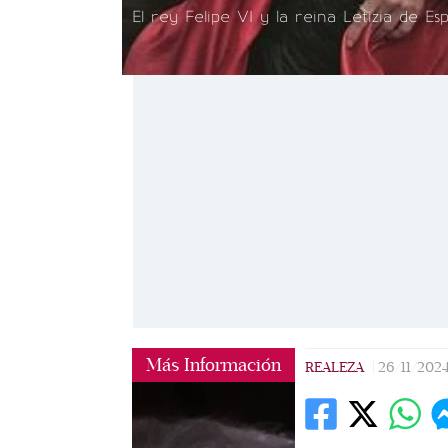
El rey Felipe VI y la reina Letizia de E
Más Información
REALEZA
|
26/11/202