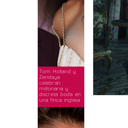
Tom Holland y
Zendaya
celebran
millonaria y
discreta boda en
una finca inglesa