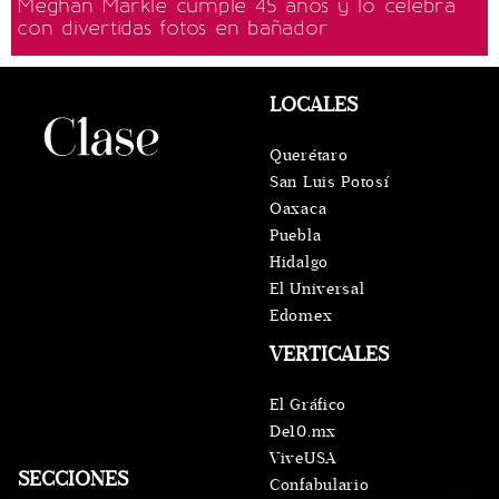
Meghan Markle cumple 45 años y lo celebra
con divertidas fotos en bañador
LOCALES
Querétaro
San Luis Potosí
Oaxaca
Puebla
Hidalgo
El Universal
Edomex
VERTICALES
El Gráfico
De10.mx
ViveUSA
SECCIONES
Confabulario