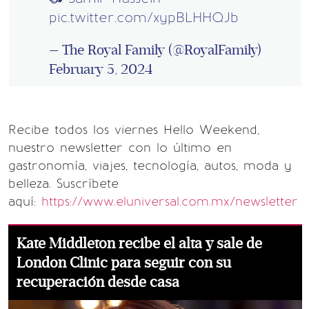
pic.twitter.com/xypBLHHQJb
— The Royal Family (@RoyalFamily)
February 5, 2024
Recibe todos los viernes Hello Weekend,
nuestro newsletter con lo último en
gastronomía, viajes, tecnología, autos, moda y
belleza. Suscríbete
aquí:
https://www.eluniversal.com.mx/newsletter
Kate Middleton recibe el alta y sale de
London Clinic para seguir con su
recuperación desde casa