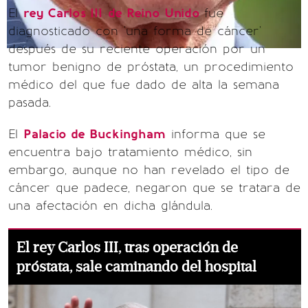
El
rey Carlos III
de Reino Unido
fue
diagnosticado con 'una forma de cáncer'
después de su reciente operación por un
tumor benigno de próstata, un procedimiento
médico del que fue dado de alta la semana
pasada.
El
Palacio de Buckingham
informa que se
encuentra bajo tratamiento médico, sin
embargo, aunque no han revelado el tipo de
cáncer que padece, negaron que se tratara de
una afectación en dicha glándula.
El rey Carlos III, tras operación de
próstata, sale caminando del hospital