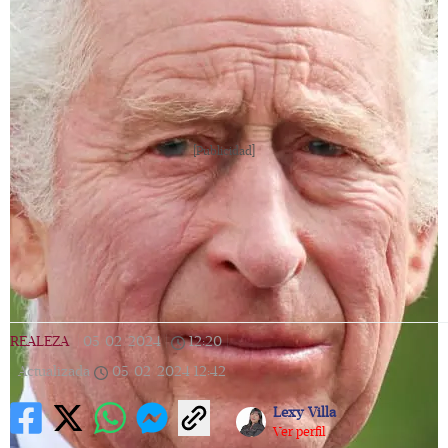
[Publicidad]
REALEZA
|
05/02/2024
|
12:20
|
Actualizada
05/02/2024
12:42
Lexy Villa
Ver perfil