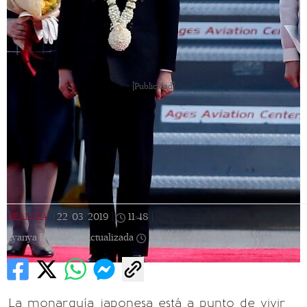
[Publicidad]
REALEZA
|
22/03/2019
|
11:48
|
Zyanya Bolaños |
Actualizada
14/05/2023
02:10
La monarquía japonesa está a punto de vivir