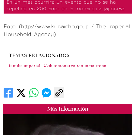
En un mes ocurrirá un evento que no se ha
repetido en 200 años en la monarquía japonesa
Foto: (http://www.kunaicho.go.jp / The Imperial
Household Agency)
TEMAS RELACIONADOS
familia imperial
Akihitomonarca renuncia trono
Más Información