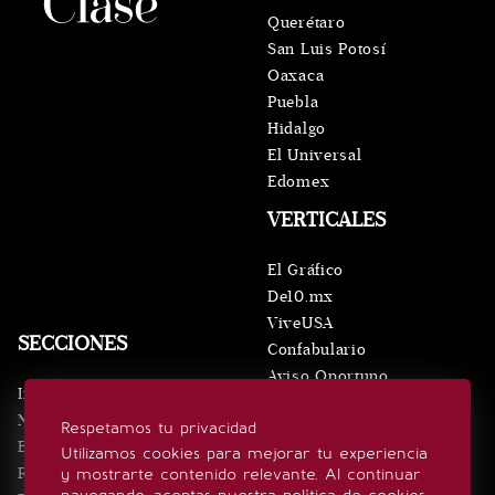
Querétaro
San Luis Potosí
Oaxaca
Puebla
Hidalgo
El Universal
Edomex
VERTICALES
El Gráfico
De10.mx
ViveUSA
SECCIONES
Confabulario
Aviso Oportuno
Inicio
Obituarios
Noticias
Respetamos tu privacidad
Consultas
Eventos
Utilizamos cookies para mejorar tu experiencia
Realeza
y mostrarte contenido relevante. Al continuar
SÍGUENOS