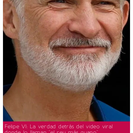
Felipe VI: La verdad detrás del video viral
donde lo llaman "el rey más guapo"