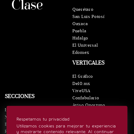
Querétaro
San Luis Potosí
Oaxaca
Puebla
Hidalgo
El Universal
Edomex
VERTICALES
El Gráfico
De10.mx
ViveUSA
SECCIONES
Confabulario
Aviso Oportuno
Inicio
Obituarios
Noticias
Respetamos tu privacidad
Consultas
Eventos
Utilizamos cookies para mejorar tu experiencia
Realeza
y mostrarte contenido relevante. Al continuar