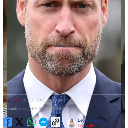
[Publicidad]
REALEZA
|
03/10/2025
|
13:49
|
Actualizada
03/10/2025
13:49
Leonor Reyes
Ver perfil