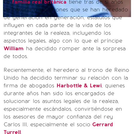
La
familia real británica
tiene tras de sí años
de historia y tradiciones que se han heredado
de generación en generación, estatutos que
influyen en cada parte de la vida de los
integrantes de la realeza, incluyendo los
aspectos legales, algo con lo que el príncipe
William
ha decidido romper ante la sorpresa
de todos.
Recientemente, el heredero al trono de Reino
Unido ha decidido terminar su relación con la
firma de abogados
Harbottle & Lewi
, quienes
durante años han sido los encargados de
solucionar los asuntos legales de la realeza,
especialmente escándalos, convirtiéndose en
los asesores de mayor confianza del rey
Carlos III, especialmente el socio
Gerrard
Tyrrell
.