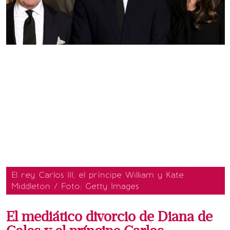
El rey Carlos III, el príncipe William y Kate
Middleton / Foto: Getty Images
El mediático divorcio de Diana de