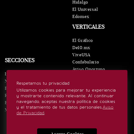
Hidalgo
El Universal
Edomex
VERTICALES
El Gráfico
De10.mx
ViveUSA
SECCIONES
Confabulario
Aviso Oportuno
Inicio
Obituarios
Noticias
Respetamos tu privacidad
Consultas
Eventos
Utilizamos cookies para mejorar tu experiencia
Realeza
y mostrarte contenido relevante. Al continuar
SÍGUENOS
navegando, aceptas nuestra política de cookies
Estilo de vida
y el tratamiento de tus datos personales.
Aviso
Minuto x Minuto
de Privacidad
.