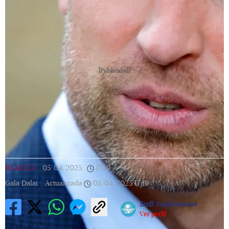
[Publicidad]
REALEZA
|
05/04/2025
|
17:19
|
Gala Dalai |
Actualizada
05/04/2025
17:19
Staff Suplementos
Ver perfil