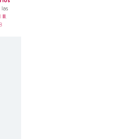
rlos
 las
 ll
.
8