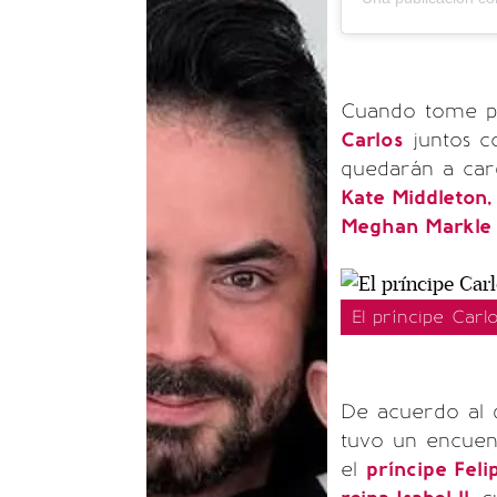
Cuando tome po
Carlos
juntos co
quedarán a carg
Kate Middleton, 
Meghan Markle 
El príncipe Carl
De acuerdo al d
tuvo un encuen
el
príncipe Feli