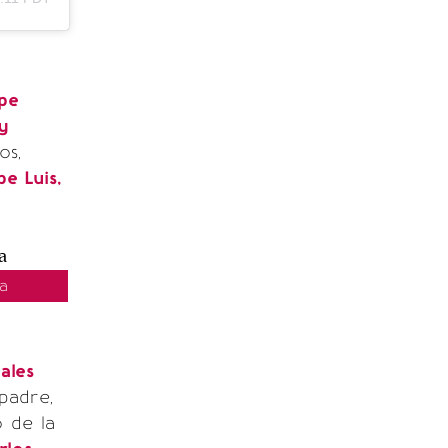
pe
y
os,
pe Luis,
a
ales
padre,
o de la