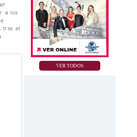
er
r a los
ce
 tras el
a
VER TODOS