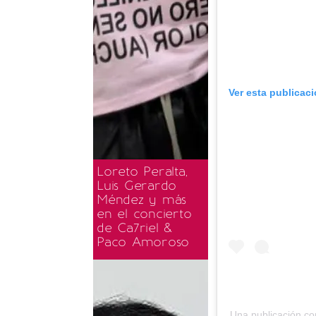
Ver esta publicac
Loreto Peralta,
Luis Gerardo
Méndez y más
en el concierto
de Ca7riel &
Paco Amoroso
Una publicación c