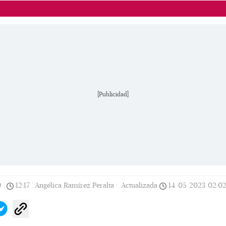
[Publicidad]
9
|
12:17
|
Angélica Ramírez Peralta |
Actualizada
14/05/2023
02:0