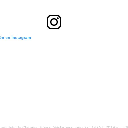
ión en Instagram
ompartida de
Clarence House
(@clarencehouse) el
14 Oct, 2019 a las 