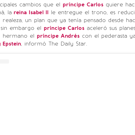
ncipales cambios que el
príncipe Carlos
quiere hac
, la
reina Isabel ll
le entregue el trono, es reduci
 realeza, un plan que ya tenía pensado desde ha
 sin embargo el
príncipe Carlos
aceleró sus planes
su hermano el
príncipe Andrés
con el pederasta y
y Epstein
, informó The Daily Star.