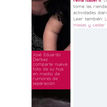
reina Isabel ll
, 
tome las riendas
actividades dia
Leer también:
L
meses y ceder e
José Eduardo
Derbez
comparte nueva
foto de su hija
en medio de
rumores de
separación