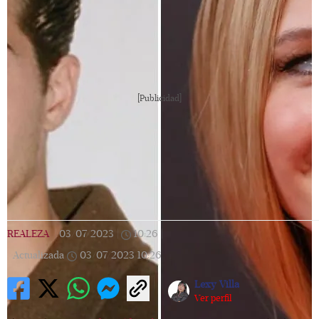
[Publicidad]
REALEZA
|
03/07/2023
|
10:26
|
Actualizada
03/07/2023
10:26
Lexy Villa
Ver perfil