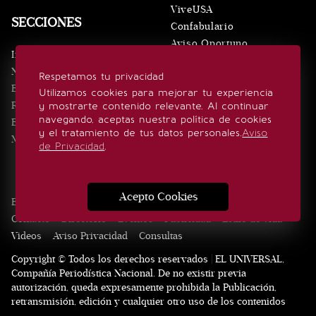
ViveUSA
SECCIONES
Confabulario
Aviso Oportuno
Inicio
Obituarios
Noticias
Respetamos tu privacidad
Consultas
Eventos
Utilizamos cookies para mejorar tu experiencia
Realeza
y mostrarte contenido relevante. Al continuar
SÍGUENOS
navegando, aceptas nuestra política de cookies
Estilo de vida
y el tratamiento de tus datos personales.
Aviso
Minuto x Minuto
de Privacidad
.
Acepto Cookies
Edición Impresa
Noticias
Quiénes somos
Realeza
Contacto
Directorio
Eventos
Publicidad
Estilo de vida
Videos
Aviso Privacidad
Consultas
Copyright © Todos los derechos reservados | EL UNIVERSAL,
Compañía Periodística Nacional. De no existir previa
autorización, queda expresamente prohibida la Publicación,
retransmisión, edición y cualquier otro uso de los contenidos