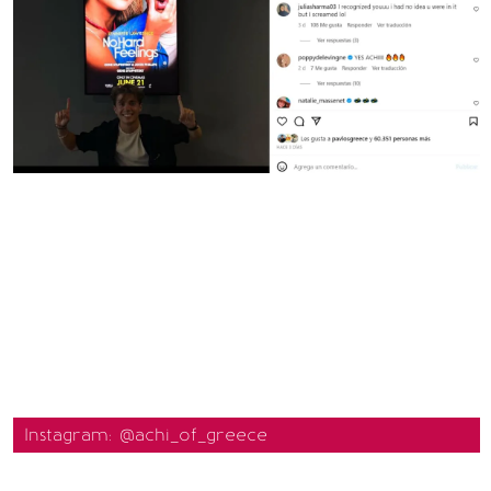
Instagram: @achi_of_greece