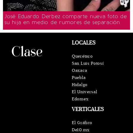
José Eduardo Derbez comparte nueva foto de
su hija en medio de rumores de separación
LOCALES
Querétaro
San Luis Potosí
Oaxaca
Puebla
Hidalgo
El Universal
Edomex
VERTICALES
El Gráfico
De10.mx