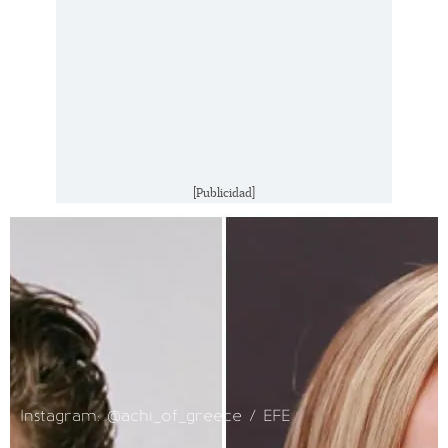
[Publicidad]
Instagram: @achi_of_greece / EFE