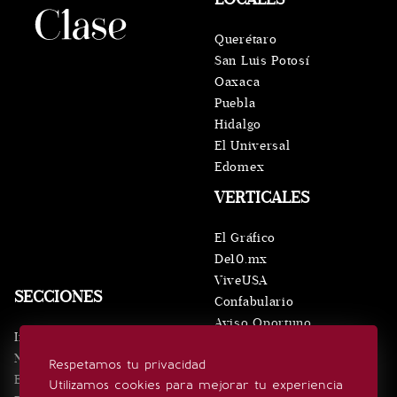
Querétaro
San Luis Potosí
Oaxaca
Puebla
Hidalgo
El Universal
Edomex
VERTICALES
El Gráfico
De10.mx
ViveUSA
SECCIONES
Confabulario
Aviso Oportuno
Inicio
Obituarios
Noticias
Respetamos tu privacidad
Consultas
Eventos
Utilizamos cookies para mejorar tu experiencia