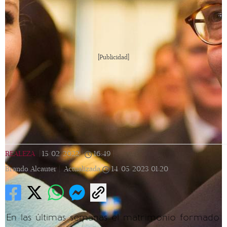
[Publicidad]
REALEZA
|
15/02/2022
|
16:49
|
Brando Alcauter |
Actualizada
14/05/2023
01:20
En las últimas semanas el matrimonio formado