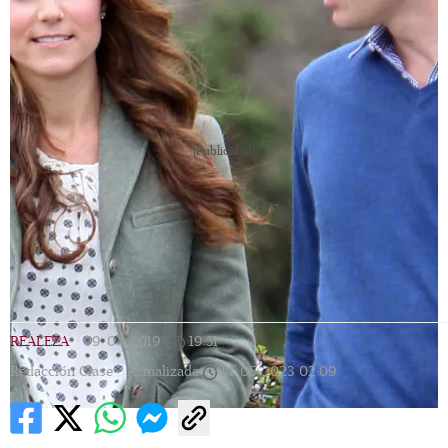
[Publicidad]
REALEZA
|
09/04/2019
|
19:51
|
Redacción Clase |
Actualizada
14/05/2023
02:09