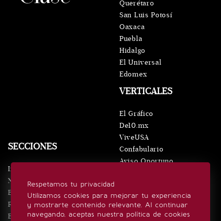
Querétaro
San Luis Potosí
Oaxaca
Puebla
Hidalgo
El Universal
Edomex
VERTICALES
El Gráfico
De10.mx
ViveUSA
SECCIONES
Confabulario
Aviso Oportuno
Inicio
Obituarios
Noticias
Respetamos tu privacidad
Consultas
Eventos
Utilizamos cookies para mejorar tu experiencia
Realeza
y mostrarte contenido relevante. Al continuar
SÍGUENOS
navegando, aceptas nuestra política de cookies
Estilo de vida