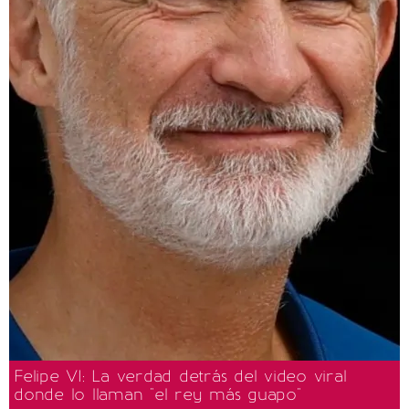
Felipe VI: La verdad detrás del video viral
donde lo llaman "el rey más guapo"