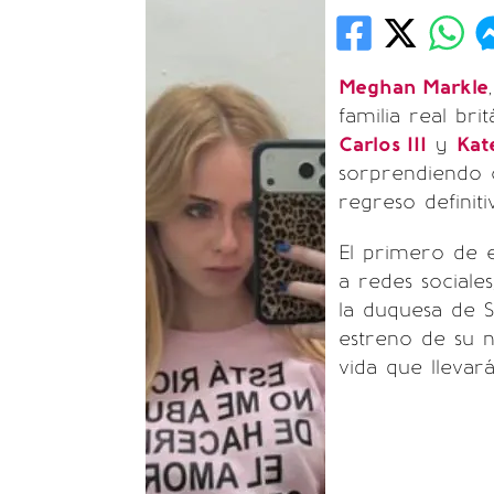
Meghan Markle
familia real br
Carlos III
y
Kat
sorprendiendo 
regreso definiti
El primero de e
a redes sociale
la duquesa de S
estreno de su n
vida que lleva