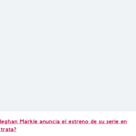
eghan Markle anuncia el estreno de su serie en
 trata?