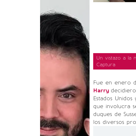
Un vistazo a la 
Captura
Fue en enero 
Harry
decidier
Estados Unidos 
que involucra s
duques de Suss
los diversos p