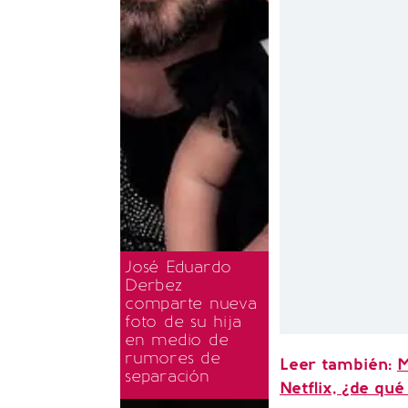
José Eduardo
Derbez
comparte nueva
foto de su hija
en medio de
rumores de
Leer también:
M
separación
Netflix, ¿de qué