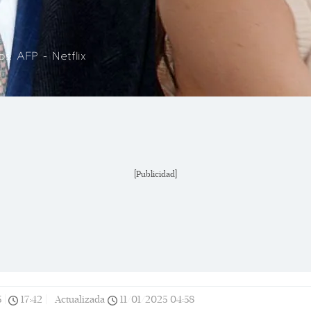
s: AFP - Netflix
[Publicidad]
5
|
17:42
|
Actualizada
11/01/2025
04:58