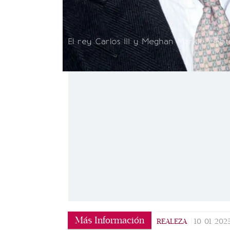
El rey Carlos III y Meghan Markle / Foto
Más Información
REALEZA
|
10/01/202