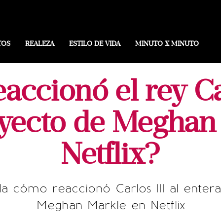
TOS
REALEZA
ESTILO DE VIDA
MINUTO X MINUTO
ccionó el rey Car
yecto de Meghan
Netflix?
la cómo reaccionó Carlos III al enter
Meghan Markle en Netflix