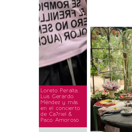
Loreto Peralta,
Luis Gerardo
Méndez y más
en el concierto
de Ca7riel &
Paco Amoroso