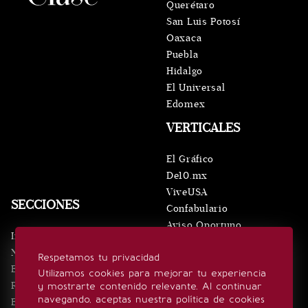
Querétaro
San Luis Potosí
Oaxaca
Puebla
Hidalgo
El Universal
Edomex
VERTICALES
El Gráfico
De10.mx
ViveUSA
SECCIONES
Confabulario
Aviso Oportuno
Inicio
Obituarios
Noticias
Respetamos tu privacidad
Consultas
Eventos
Utilizamos cookies para mejorar tu experiencia
Realeza
y mostrarte contenido relevante. Al continuar
SÍGUENOS
navegando, aceptas nuestra política de cookies
Estilo de vida