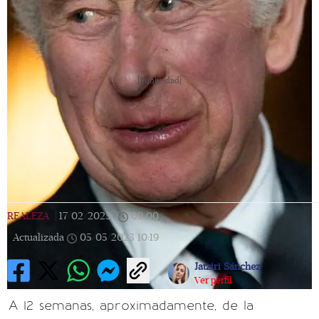
[Publicidad]
REALEZA
|
17/02/2023
|
09:00
|
Actualizada
05/05/2023
10:19
Jatziri Sánchez
Ver perfil
A 12 semanas, aproximadamente, de la