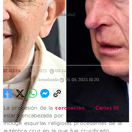
[Publicidad]
REALEZA
|
19/04/2023
|
09:34
|
EFE / Redacción |
Actualizada
05/05/2023
10:20
La procesión de la
coronación
de
Carlos III
estará encabezada por la 'Cruz de Gales', que
incluye esquirlas religiosas procedentes de la
auténtica cruz en la que fue crucificado