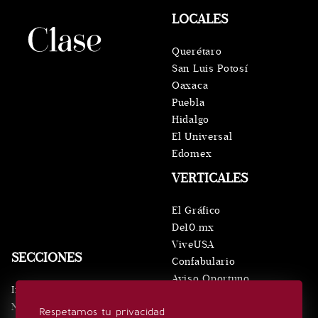
LOCALES
Querétaro
San Luis Potosí
Oaxaca
Puebla
Hidalgo
El Universal
Edomex
VERTICALES
El Gráfico
De10.mx
ViveUSA
SECCIONES
Confabulario
Aviso Oportuno
Inicio
Obituarios
Noticias
Respetamos tu privacidad
Consultas