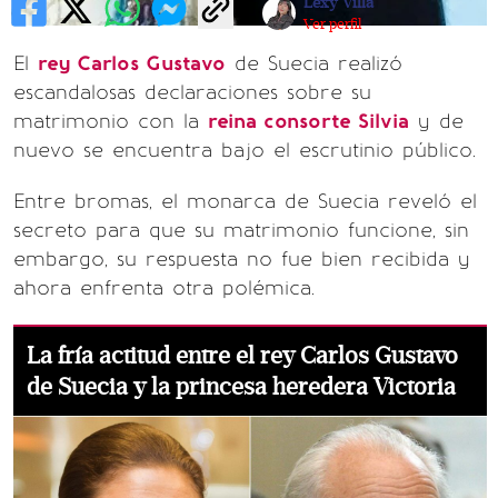
Lexy Villa
Ver perfil
El
rey Carlos Gustavo
de Suecia realizó
escandalosas declaraciones sobre su
matrimonio con la
reina consorte Silvia
y de
nuevo se encuentra bajo el escrutinio público.
Entre bromas, el monarca de Suecia reveló el
secreto para que su matrimonio funcione, sin
embargo, su respuesta no fue bien recibida y
ahora enfrenta otra polémica.
La fría actitud entre el rey Carlos Gustavo
de Suecia y la princesa heredera Victoria