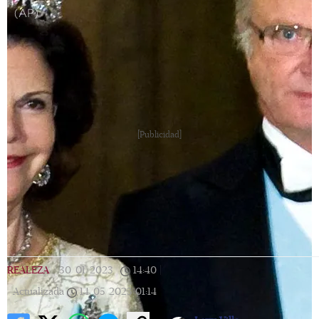
(AP)
[Publicidad]
REALEZA
|
30/01/2023
|
14:40
|
Actualizada
14/05/2023
01:14