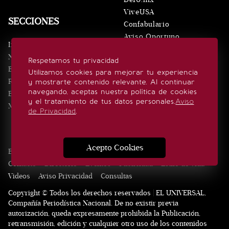
ViveUSA
SECCIONES
Confabulario
Aviso Oportuno
Inicio
Obituarios
Noticias
Respetamos tu privacidad
Consultas
Eventos
Utilizamos cookies para mejorar tu experiencia
Realeza
y mostrarte contenido relevante. Al continuar
SÍGUENOS
navegando, aceptas nuestra política de cookies
Estilo de vida
y el tratamiento de tus datos personales.
Aviso
Minuto x Minuto
de Privacidad
.
Acepto Cookies
Edición Impresa
Noticias
Quiénes somos
Realeza
Contacto
Directorio
Eventos
Publicidad
Estilo de vida
Videos
Aviso Privacidad
Consultas
Copyright © Todos los derechos reservados | EL UNIVERSAL,
Compañía Periodística Nacional. De no existir previa
autorización, queda expresamente prohibida la Publicación,
retransmisión, edición y cualquier otro uso de los contenidos