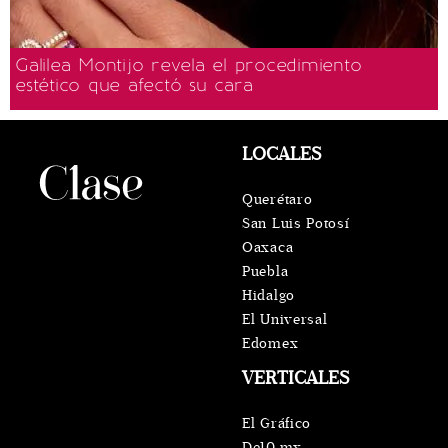
Galilea Montijo revela el procedimiento
estético que afectó su cara
LOCALES
Querétaro
San Luis Potosí
Oaxaca
Puebla
Hidalgo
El Universal
Edomex
VERTICALES
El Gráfico
De10.mx