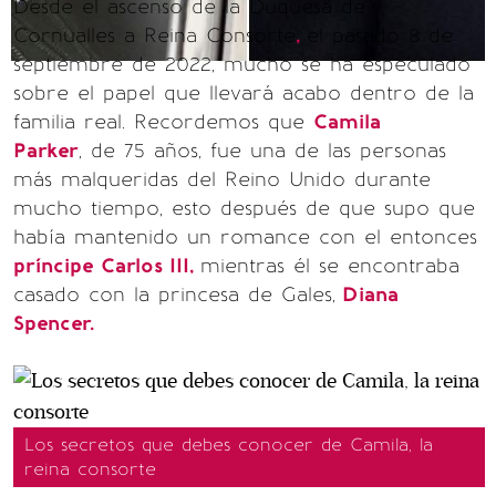
Desde el ascenso de la Duquesa de
Cornualles a Reina Consorte
,
el pasado 8 de
septiembre de 2022, mucho se ha especulado
sobre el papel que llevará acabo dentro de la
familia real. Recordemos que
Camila
Parker
, de 75 años, fue una de las personas
más malqueridas del Reino Unido durante
mucho tiempo, esto después de que supo que
había mantenido un romance con el entonces
príncipe Carlos III,
mientras él se encontraba
casado con la princesa de Gales,
Diana
Spencer.
Los secretos que debes conocer de Camila, la
reina consorte