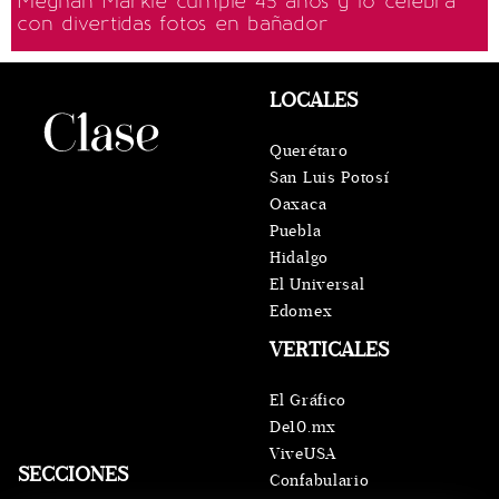
Meghan Markle cumple 45 años y lo celebra
con divertidas fotos en bañador
LOCALES
Querétaro
San Luis Potosí
Oaxaca
Puebla
Hidalgo
El Universal
Edomex
VERTICALES
El Gráfico
De10.mx
ViveUSA
SECCIONES
Confabulario