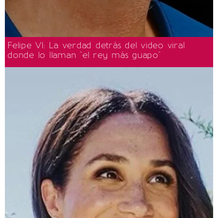
Felipe VI: La verdad detrás del video viral
donde lo llaman "el rey más guapo"