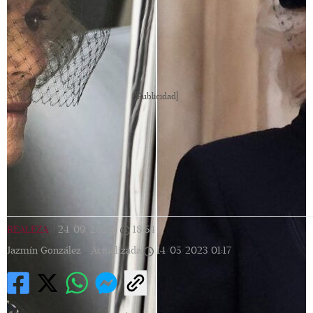
[Publicidad]
REALEZA
|
24/09/2022
|
18:54
|
Jazmín González |
Actualizada
14/05/2023
01:17