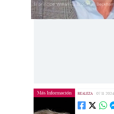
El príncipe William y Brooklyn Beckham
Más Información
REALEZA
|
07/11/2024