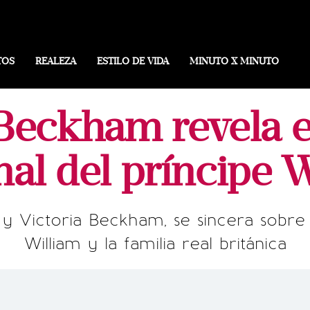
TOS
REALEZA
ESTILO DE VIDA
MINUTO X MINUTO
Beckham revela e
al del príncipe 
 y Victoria Beckham, se sincera sobre
William y la familia real británica