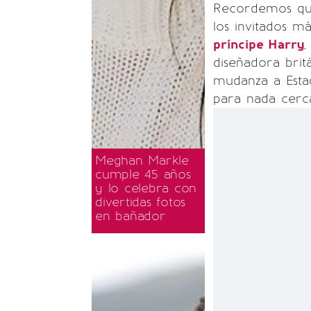
Recordemos q
los invitados m
príncipe Harry
,
diseñadora britá
mudanza a Estad
para nada cerc
Meghan Markle
cumple 45 años
y lo celebra con
divertidas fotos
en bañador