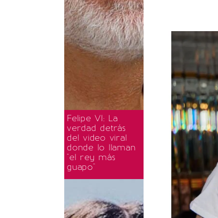
Felipe VI: La
verdad detrás
del video viral
donde lo llaman
"el rey más
guapo"