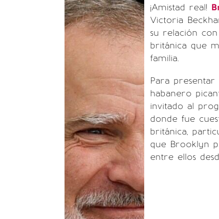
¡Amistad real!
B
Victoria Beckha
su relación con
británica que 
familia.
Para presentar
habanero picant
invitado al pr
donde fue cuest
británica, part
que Brooklyn pr
entre ellos des