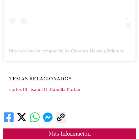
Una publicación compartida de
Clarence House
(@clarencehouse) el
TEMAS RELACIONADOS
carlos III
isabel II
Camilla Parker
Más Información