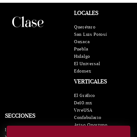
LOCALES
Querétaro
San Luis Potosí
Oaxaca
Puebla
Hidalgo
El Universal
Edomex
VERTICALES
El Gráfico
De10.mx
ViveUSA
SECCIONES
Confabulario
Aviso Oportuno
Inicio
Obituarios