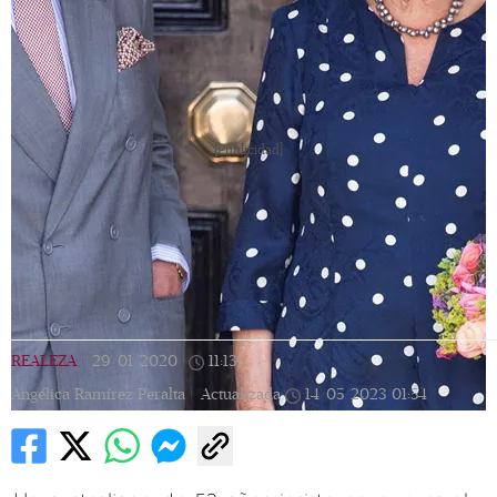
[Publicidad]
REALEZA
|
29/01/2020
|
11:13
|
Angélica Ramírez Peralta |
Actualizada
14/05/2023
01:54