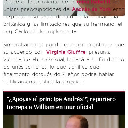
Desde el fallecimiento de la
reina Isabel II
, las
únicas preocupaciones de
Andrés de York
eran
respecto a su papel dentro de la monarquía
británica y las limitaciones que su hermano, el
rey Carlos III, le implementa.
Sin embargo es puede cambiar pronto ya que
su acuerdo con
Virginia Giuffre
, presunta
víctima de abuso sexual, llegará a su fin dentro
de unas semanas, lo que significa que
finalmente después de 2 años podrá hablar
públicamente sobre la situación.
"¿Apoyas al príncipe Andrés?", reportero
increpa a William en tour oficial