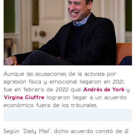
Aunque las acusaciones de la activista por
agresión física y emocional llegaron en 2021,
fue en febrero de 2022 que
Andrés de York
y
Virgina Giuffre
lograron llegar a un acuerdo
económico fuera de los tribunales.
Según "Daily Mail", dicho acuerdo constó de 12