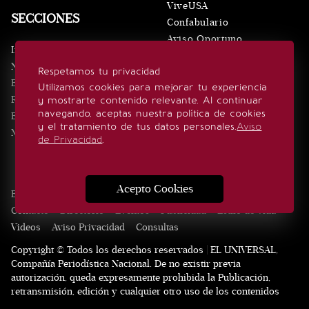
ViveUSA
SECCIONES
Confabulario
Aviso Oportuno
Inicio
Obituarios
Noticias
Respetamos tu privacidad
Consultas
Eventos
Utilizamos cookies para mejorar tu experiencia
Realeza
y mostrarte contenido relevante. Al continuar
SÍGUENOS
navegando, aceptas nuestra política de cookies
Estilo de vida
y el tratamiento de tus datos personales.
Aviso
Minuto x Minuto
de Privacidad
.
Acepto Cookies
Edición Impresa
Noticias
Quiénes somos
Realeza
Contacto
Directorio
Eventos
Publicidad
Estilo de vida
Videos
Aviso Privacidad
Consultas
Copyright © Todos los derechos reservados | EL UNIVERSAL,
Compañía Periodística Nacional. De no existir previa
autorización, queda expresamente prohibida la Publicación,
retransmisión, edición y cualquier otro uso de los contenidos