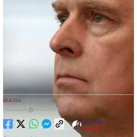
[Publicidad]
REALEZA
|
03/01/2023
|
16:34
|
Actualizada
14/05/2023
01:15
Lexy Villa
Ver perfil