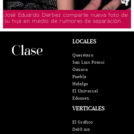
José Eduardo Derbez comparte nueva foto de
su hija en medio de rumores de separación
LOCALES
Querétaro
San Luis Potosí
Oaxaca
Puebla
Hidalgo
El Universal
Edomex
VERTICALES
El Gráfico
De10.mx