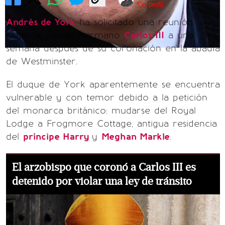
Ver perfil
Andrés de York
ha solicitado una reunión
urgente con su hermano
Carlos III
a una
semana después de su coronación en la abadía
de Westminster.
El duque de York aparentemente se encuentra
vulnerable y con temor debido a la petición
del monarca británico: mudarse del Royal
Lodge a Frogmore Cottage, antigua residencia
del
príncipe Harry
y
Meghan Markle
.
El arzobispo que coronó a Carlos III es
detenido por violar una ley de tránsito