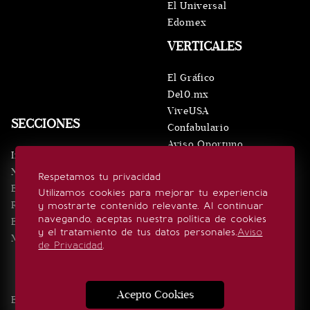
El Universal
Edomex
VERTICALES
El Gráfico
De10.mx
ViveUSA
SECCIONES
Confabulario
Aviso Oportuno
Inicio
Obituarios
Noticias
Respetamos tu privacidad
Consultas
Eventos
Utilizamos cookies para mejorar tu experiencia
Realeza
y mostrarte contenido relevante. Al continuar
SÍGUENOS
navegando, aceptas nuestra política de cookies
Estilo de vida
y el tratamiento de tus datos personales.
Aviso
Minuto x Minuto
de Privacidad
.
Acepto Cookies
Edición Impresa
Noticias
Quiénes somos
Realeza