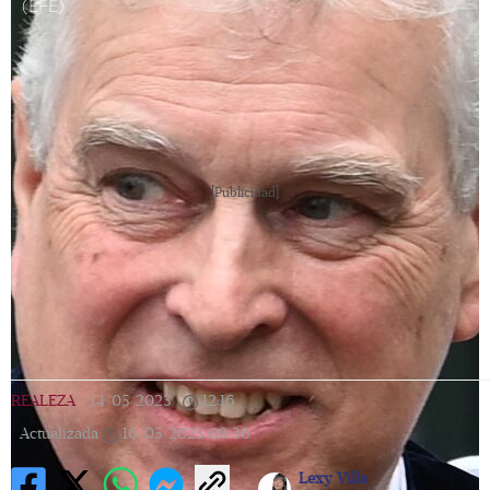
(EFE)
[Publicidad]
REALEZA
|
14/05/2023
|
12:16
|
Actualizada
16/05/2023
09:36
Lexy Villa