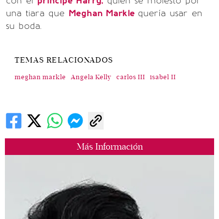
con el
príncipe Harry,
quien se molestó por
una tiara que
Meghan Markle
quería usar en
su boda.
TEMAS RELACIONADOS
meghan markle
Angela Kelly
carlos III
isabel II
Más Información