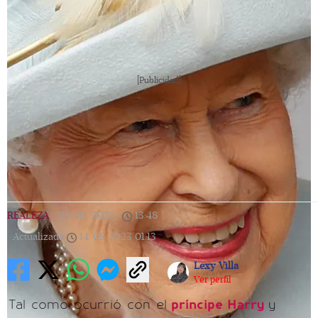
[Publicidad]
REALEZA
|
28/03/2023
|
13:48
|
Actualizada
14/05/2023
01:13
Lexy Villa
Ver perfil
Tal como ocurrió con el
príncipe Harry
y