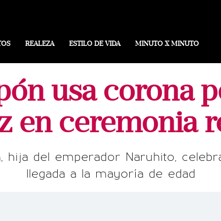
TOS
REALEZA
ESTILO DE VIDA
MINUTO X MINUTO
apón usa corona p
z en ceremonia r
, hija del emperador Naruhito, celebr
llegada a la mayoría de edad