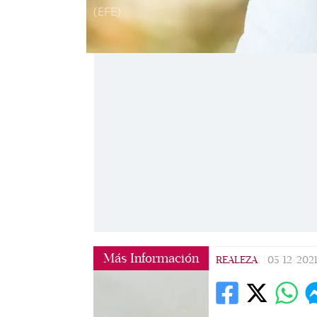
(EFE)
Más Información
REALEZA
|
05/12/202