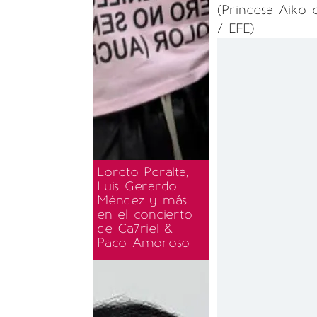
(Princesa Aiko
/ EFE)
Loreto Peralta,
Luis Gerardo
Méndez y más
en el concierto
de Ca7riel &
Paco Amoroso