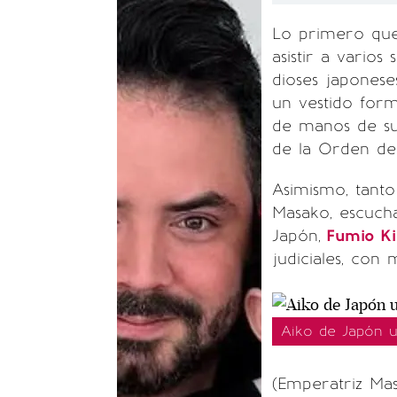
Lo primero que 
asistir a varios
dioses japonese
un vestido form
de manos de su
de la Orden de 
Asimismo, tanto
Masako, escucha
Japón,
Fumio Ki
judiciales, con
Aiko de Japón 
(Emperatriz Ma