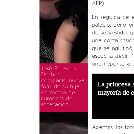
AFP)
En seguida de es
palacio, pero e
de su vestido, q
una corta sesió
que se aglutinó
escucha decir: “
una reportera d
José Eduardo
Derbez
comparte nueva
La princesa A
foto de su hija
mayoría de 
en medio de
rumores de
separación
Además, las fot