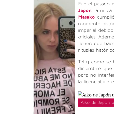
Fue el pasado m
Japón
, la única
Masako
cumplió
momento históri
imperial debido
oficiales. Adem
tienen que hac
rituales histórico
Tal y como se 
diciembre, que
para no interfer
la licenciatura
Aiko de Japón 