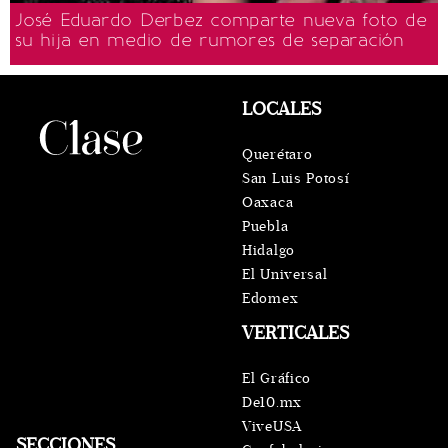
José Eduardo Derbez comparte nueva foto de
su hija en medio de rumores de separación
LOCALES
Querétaro
San Luis Potosí
Oaxaca
Puebla
Hidalgo
El Universal
Edomex
VERTICALES
El Gráfico
De10.mx
ViveUSA
SECCIONES