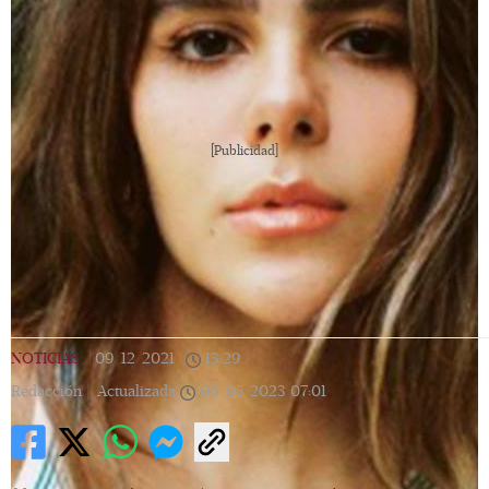
[Publicidad]
NOTICIAS
|
09/12/2021
|
13:29
|
Redacción |
Actualizada
06/05/2023
07:01