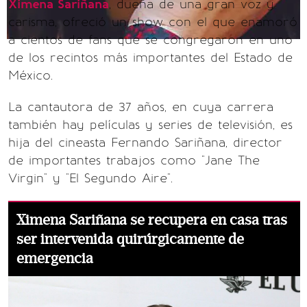
Ximena Sariñana
, dueña de una gran voz y
carisma, ofreció un show con el que enamoró
a cientos de fans que se congregaron en uno
de los recintos más importantes del Estado de
México.
La cantautora de 37 años, en cuya carrera
también hay películas y series de televisión, es
hija del cineasta Fernando Sariñana, director
de importantes trabajos como "Jane The
Virgin" y "El Segundo Aire".
Ximena Sariñana se recupera en casa tras
ser intervenida quirúrgicamente de
emergencia