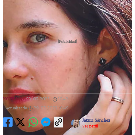
[Publicidad]
NOTICIAS
|
29/05/2023
|
10:42
|
Actualizada
29/05/2023
10:49
Jatziri Sánchez
Ver perfil