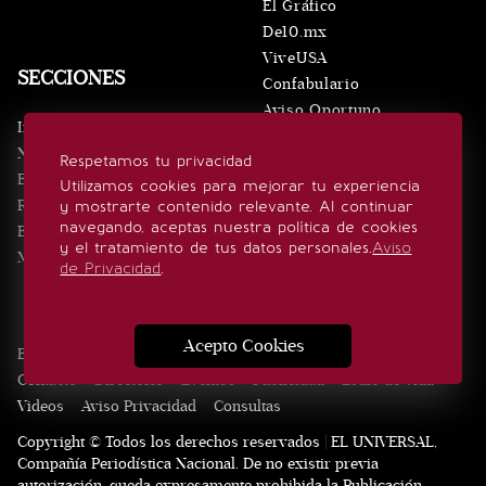
El Gráfico
De10.mx
ViveUSA
SECCIONES
Confabulario
Aviso Oportuno
Inicio
Obituarios
Noticias
Respetamos tu privacidad
Consultas
Eventos
Utilizamos cookies para mejorar tu experiencia
Realeza
y mostrarte contenido relevante. Al continuar
SÍGUENOS
navegando, aceptas nuestra política de cookies
Estilo de vida
y el tratamiento de tus datos personales.
Aviso
Minuto x Minuto
de Privacidad
.
Acepto Cookies
Edición Impresa
Noticias
Quiénes somos
Realeza
Contacto
Directorio
Eventos
Publicidad
Estilo de vida
Videos
Aviso Privacidad
Consultas
Copyright © Todos los derechos reservados | EL UNIVERSAL,
Compañía Periodística Nacional. De no existir previa
autorización, queda expresamente prohibida la Publicación,