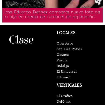
José Eduardo Derbez comparte nueva foto de
su hija en medio de rumores de separación
LOCALES
Querétaro
San Luis Potosí
Oaxaca
Puebla
Hidalgo
El Universal
Edomex
VERTICALES
El Gráfico
De10.mx