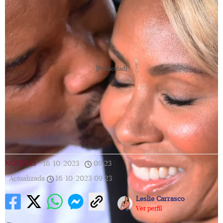
[Publicidad]
NOTICIAS
|
16/10/2023
|
09:23
|
Actualizada
16/10/2023
09:23
Leslie Carrasco
Ver perfil