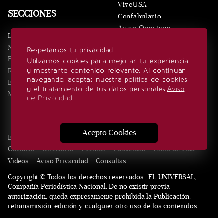
ViveUSA
SECCIONES
Confabulario
Aviso Oportuno
Inicio
Obituarios
Noticias
Respetamos tu privacidad
Consultas
Eventos
Utilizamos cookies para mejorar tu experiencia
y mostrarte contenido relevante. Al continuar
Realeza
SÍGUENOS
navegando, aceptas nuestra política de cookies
Estilo de vida
y el tratamiento de tus datos personales.
Aviso
Minuto x Minuto
de Privacidad
.
Acepto Cookies
Edición Impresa
Noticias
Quiénes somos
Realeza
Contacto
Directorio
Eventos
Publicidad
Estilo de vida
Videos
Aviso Privacidad
Consultas
Copyright © Todos los derechos reservados | EL UNIVERSAL,
Compañía Periodística Nacional. De no existir previa
autorización, queda expresamente prohibida la Publicación,
retransmisión, edición y cualquier otro uso de los contenidos