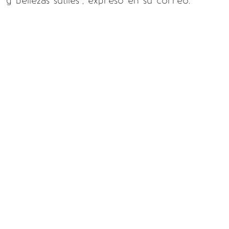
y bellezas sutiles”, expresó en su correo.