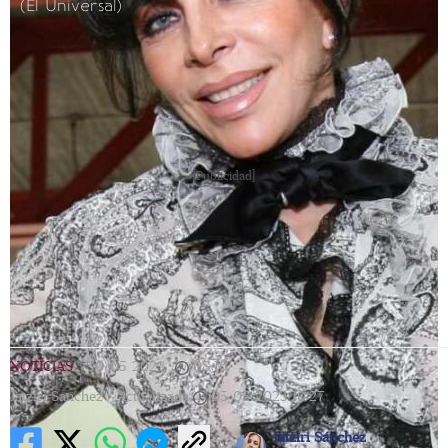
(El Universal)
[Publicidad]
NOTICIAS
|
30/05/2022
|
08:16
|
Jatziri Sanchez |
Actualizada
05/05/2023
10:27
Jatziri Sánchez