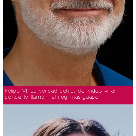
Felipe VI: La verdad detrás del video viral
donde lo llaman "el rey más guapo"