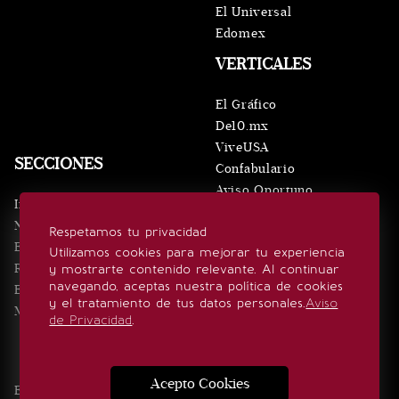
El Universal
Edomex
VERTICALES
El Gráfico
De10.mx
ViveUSA
SECCIONES
Confabulario
Aviso Oportuno
Inicio
Obituarios
Noticias
Respetamos tu privacidad
Consultas
Eventos
Utilizamos cookies para mejorar tu experiencia
Realeza
y mostrarte contenido relevante. Al continuar
SÍGUENOS
navegando, aceptas nuestra política de cookies
Estilo de vida
y el tratamiento de tus datos personales.
Aviso
Minuto x Minuto
de Privacidad
.
Acepto Cookies
Edición Impresa
Noticias
Quiénes somos
Realeza